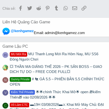
Facebook
Twitter
Reddit
Pinterest
Tumblr
WhatsApp
Email
Link
Chia sẻ:
Liên Hệ Quảng Cáo Game
@kenhgamez
Email:
admin@kenhgamez.com
Game Lậu PC
MU Thanh Long Mới Ra Hôm Nay, MU SS6
MU Mới Ra
H
Đông Người Chơi
💥 THẦN MA GIÁNG THẾ 2026 – PK SĂN BOSS – GIAO
DỊCH TỰ DO – FREE CODE FULL💥
# 🐔 GÀ 5.5 – PHIÊN BẢN 5.5 CHÍNH THỨC
Gunny Private
N
OPEN
🌟🌟chính Thức Khai Mở🌟 open 🎁kiếm
Kiếm Thế Private
V
Thiên🎁 vào 02/08/2026 🌟🌟
▬19H 03/08/2026▬⚔️ Khai Mở Máy Chủ: ĐẠI
Võ Lâm CTC
C