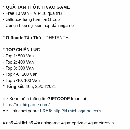
*
QUÀ TÂN THỦ KHI VÀO GAME
- Free 10 Vạn + VIP 10 qua thư
- Giftcode hằng tuần tại Group
- Cùng nhiều sự kiện hấp dẫn ingame
*
Giftcode Tân Thủ
: LDH5TANTHU
*
TOP CHIẾN LỰC
- Top 1: 500 Vạn
- Top 2: 400 Vạn
- Top 3: 300 Vạn
- Top 4-6: 200 Vạn
- Top 7-10: 100 Vạn
*
Tổng kết
: 10h, 25/08/2021
=> Xem thêm thông tin
GIFTCODE
khác tại:
https://michiogame.com/
=> Link chơi game
LDH5
:
http://ld.michiogame.com
#ldh5 #loidinhh5 #michiogame #gameprivate #gamefreevip