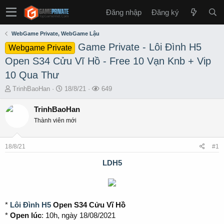
Đăng nhập
Đăng ký
WebGame Private, WebGame Lậu
Game Private - Lôi Đình H5
Webgame Private
Open S34 Cửu Vĩ Hồ - Free 10 Vạn Knb + Vip
10 Qua Thư
T
S
L
TrinhBaoHan
18/8/21
649
h
t
ư
r
a
ợ
TrinhBaoHan
e
r
t
Thành viên mới
a
t
x
d
d
e
s
a
m
18/8/21
#1
t
t
a
e
LDH5
r
t
e
r
*
Lôi Đình H5
Open S34 Cửu Vĩ Hồ
*
Open lúc
: 10h, ngày 18/08/2021