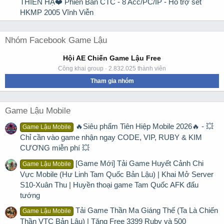
THIÊN HẠ❤️ Phiên Bản CTC - 8 Acc/PC/IP - Hỗ trợ sét
HKMP 2005 Vĩnh Viễn
Nhóm Facebook Game Lậu
Hội AE Chiến Game Lậu Free
Công khai group · 2.832.025 thành viên
Tham gia nhóm
Game Lậu Mobile
🔥Siêu phẩm Tiên Hiệp Mobile 2026🔥 - 💥
Game Lậu Mobile
Chỉ cần vào game nhận ngay CODE, VIP, RUBY & KIM
CƯƠNG miễn phí 💥
[Game Mới] Tải Game Huyết Cảnh Chi
Game Lậu Mobile
Vực Mobile (Hư Linh Tam Quốc Bản Lậu) | Khai Mở Server
S10-Xuân Thu | Huyền thoại game Tam Quốc AFK đấu
tướng
Tải Game Thần Ma Giáng Thế (Ta Là Chiến
Game Lậu Mobile
Thần VTC Bản Lậu) | Tặng Free 3399 Ruby và 500