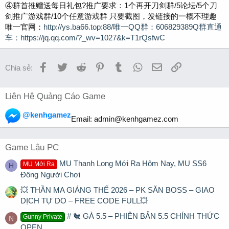
④群首推赠送每日礼包?推广要求：1个再开刀剑群/5论坛/5个刀
剑推广游戏群/10个任意游戏群 只要截图，发链接的一概不理趣
唯一官网：
http://ys.ba66.top:88/唯一QQ群：606829389Q群直通
车：https://jq.qq.com/?_wv=1027&k=T1rQsfwC
Facebook
Twitter
Reddit
Pinterest
Tumblr
WhatsApp
Email
Link
Chia sẻ:
Liên Hệ Quảng Cáo Game
@kenhgamez
Email:
admin@kenhgamez.com
Game Lậu PC
MU Thanh Long Mới Ra Hôm Nay, MU SS6
MU Mới Ra
H
Đông Người Chơi
💥 THẦN MA GIÁNG THẾ 2026 – PK SĂN BOSS – GIAO
DỊCH TỰ DO – FREE CODE FULL💥
# 🐔 GÀ 5.5 – PHIÊN BẢN 5.5 CHÍNH THỨC
Gunny Private
N
OPEN