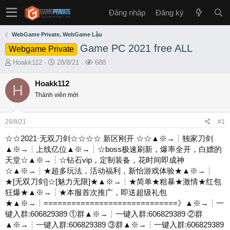
Đăng nhập
Đăng ký
WebGame Private, WebGame Lậu
Game PC 2021 free ALL
Webgame Private
T
S
L
Hoakk112
28/8/21
688
h
t
ư
r
a
ợ
Hoakk112
H
e
r
t
Thành viên mới
a
t
x
d
d
e
s
a
m
28/8/21
#1
t
t
a
e
☆☆2021·无双刀剑☆☆☆☆ 新区刚开 ☆☆▲※→┆独家刀剑
r
▲※→┆上线亿位▲※→┆☆boss极速刷新，爆率全开，白嫖的
t
天堂☆▲※→┆☆钻石vip，定制装备，花时间即成神
e
☆▲※→┆★超多玩法，活动福利，新怡游戏体验★▲※→┆
r
★[无双刀剑]☆[魅力无限]★▲※→┆★简单★粗暴★激情★红包
狂爆★▲※→┆★本服首次推广，即送超级礼包
★▲※→┆=============================》▲※→┆一
键入群:606829389 ①群▲※→┆一键入群:606829389 ②群
▲※→┆一键入群:606829389 ③群▲※→┆一键入群:606829389