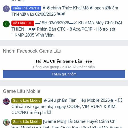
🌟🌟chính Thức Khai Mở🌟 open 🎁kiếm
Kiếm Thế Private
V
Thiên🎁 vào 02/08/2026 🌟🌟
▬19H 03/08/2026▬⚔️ Khai Mở Máy Chủ: ĐẠI
Võ Lâm CTC
C
THIÊN HẠ❤️ Phiên Bản CTC - 8 Acc/PC/IP - Hỗ trợ sét
HKMP 2005 Vĩnh Viễn
Nhóm Facebook Game Lậu
Hội AE Chiến Game Lậu Free
Công khai group · 2.832.025 thành viên
Tham gia nhóm
Game Lậu Mobile
🔥Siêu phẩm Tiên Hiệp Mobile 2026🔥 - 💥
Game Lậu Mobile
Chỉ cần vào game nhận ngay CODE, VIP, RUBY & KIM
CƯƠNG miễn phí 💥
[Game Mới] Tải Game Huyết Cảnh Chi
Game Lậu Mobile
Vực Mobile (Hư Linh Tam Quốc Bản Lậu) | Khai Mở Server