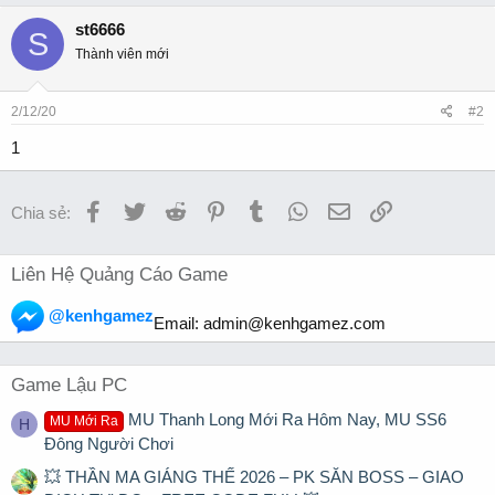
st6666
S
Thành viên mới
2/12/20
#2
1
Facebook
Twitter
Reddit
Pinterest
Tumblr
WhatsApp
Email
Link
Chia sẻ:
Liên Hệ Quảng Cáo Game
@kenhgamez
Email:
admin@kenhgamez.com
Game Lậu PC
MU Thanh Long Mới Ra Hôm Nay, MU SS6
MU Mới Ra
H
Đông Người Chơi
💥 THẦN MA GIÁNG THẾ 2026 – PK SĂN BOSS – GIAO