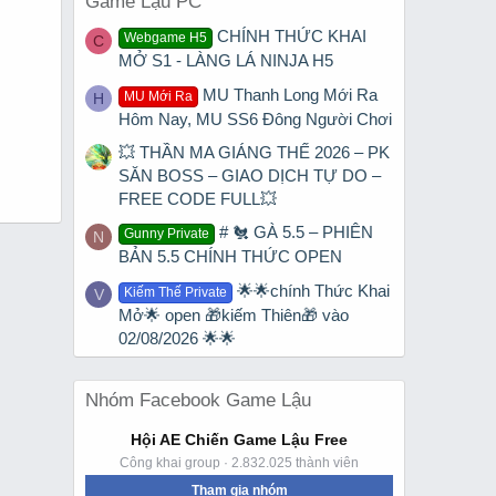
Game Lậu PC
CHÍNH THỨC KHAI
Webgame H5
C
MỞ S1 - LÀNG LÁ NINJA H5
MU Thanh Long Mới Ra
MU Mới Ra
H
Hôm Nay, MU SS6 Đông Người Chơi
💥 THẦN MA GIÁNG THẾ 2026 – PK
SĂN BOSS – GIAO DỊCH TỰ DO –
FREE CODE FULL💥
# 🐔 GÀ 5.5 – PHIÊN
Gunny Private
N
BẢN 5.5 CHÍNH THỨC OPEN
🌟🌟chính Thức Khai
Kiếm Thế Private
V
Mở🌟 open 🎁kiếm Thiên🎁 vào
02/08/2026 🌟🌟
Nhóm Facebook Game Lậu
Hội AE Chiến Game Lậu Free
Công khai group · 2.832.025 thành viên
Tham gia nhóm