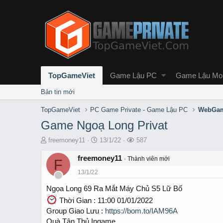
TopGameViet
Game Lậu PC
Game Lậu Mob
Bản tin mới
TopGameViet
PC Game Private - Game Lậu PC
WebGam
Game Ngoạ Long Privat
T
S
L
freemoney11
13/1/22
587
h
t
ư
r
freemoney11
a
ợ
Thành viên mới
F
e
r
t
13/1/22
a
t
x
d
d
e
Ngọa Long 69 Ra Mắt Máy Chủ S5 Lữ Bố
s
a
m
Thời Gian : 11:00 01/01/2022
t
t
Group Giao Lưu :
https://bom.to/IAM96A
a
e
r
Quà Tân Thủ Ingame