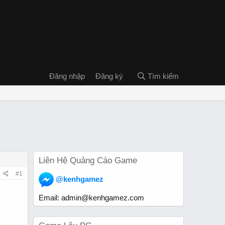
Đăng nhập
Đăng ký
Tìm kiếm
Liên Hệ Quảng Cáo Game
#1
@kenhgamez
Email:
admin@kenhgamez.com