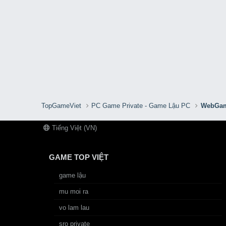
TopGameViet
PC Game Private - Game Lậu PC
WebGam
Tiếng Việt (VN)
GAME TOP VIỆT
game lậu
mu moi ra
vo lam lau
sro private