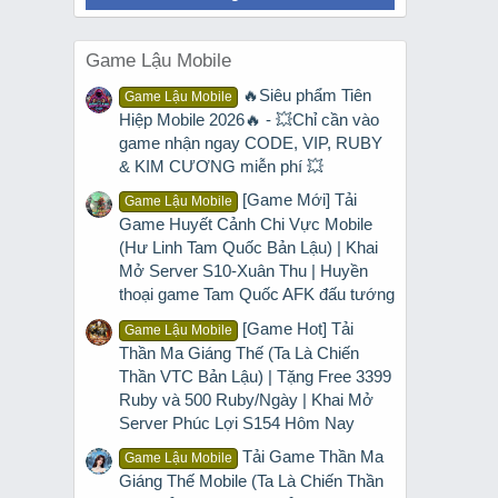
Game Lậu Mobile
🔥Siêu phẩm Tiên
Game Lậu Mobile
Hiệp Mobile 2026🔥 - 💥Chỉ cần vào
game nhận ngay CODE, VIP, RUBY
& KIM CƯƠNG miễn phí 💥
[Game Mới] Tải
Game Lậu Mobile
Game Huyết Cảnh Chi Vực Mobile
(Hư Linh Tam Quốc Bản Lậu) | Khai
Mở Server S10-Xuân Thu | Huyền
thoại game Tam Quốc AFK đấu tướng
[Game Hot] Tải
Game Lậu Mobile
Thần Ma Giáng Thế (Ta Là Chiến
Thần VTC Bản Lậu) | Tặng Free 3399
Ruby và 500 Ruby/Ngày | Khai Mở
Server Phúc Lợi S154 Hôm Nay
Tải Game Thần Ma
Game Lậu Mobile
Giáng Thế Mobile (Ta Là Chiến Thần