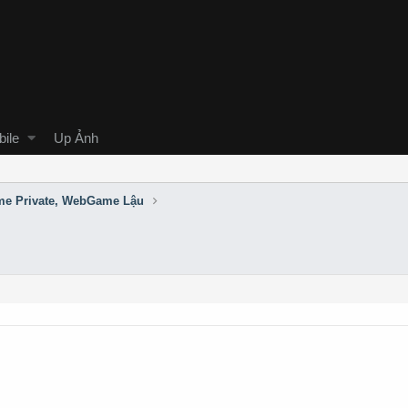
ile
Up Ảnh
e Private, WebGame Lậu