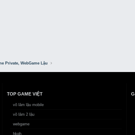
e Private, WebGame Lậu
TOP GAME VIỆT
G
võ lâm lậu mobile
võ lâm 2 lậu
webgame
hkgh