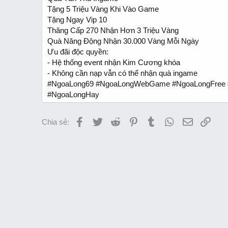
t
Tặng 5 Triệu Vàng Khi Vào Game
e
Tặng Ngay Vip 10
r
Thăng Cấp 270 Nhận Hơn 3 Triệu Vàng
Quà Năng Động Nhận 30.000 Vàng Mỗi Ngày
Ưu đãi độc quyền:
- Hệ thống event nhận Kim Cương khóa
- Không cần nạp vẫn có thể nhận quà ingame
#NgoaLong69 #NgoaLongWebGame #NgoaLongFree 
#NgoaLongHay
Facebook
Twitter
Reddit
Pinterest
Tumblr
WhatsApp
Email
Link
Chia sẻ: