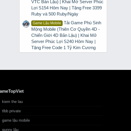
VTC Bản Lậu) | Khai Mở Server Phúc
Lợi S154 Hôm Nay | Tặng Free 3399
Ruby và 500 Ruby/Ngày
Tải Game Phù Sinh
Game Lậu Mobile
Mộng Mobile (Thiên Cơ Quyền 4D -
Chiến Giới 4D Bản Lậu) | Khai Mở
Server Phúc Lợi S240 Hôm Nay |
Tặng Free Code 1 Tỷ Kim Cương
ameTopViet
kiem the lau
tlbb private
game lậu mobile
gunny lậu