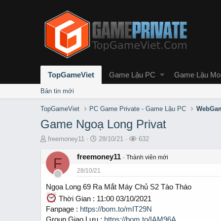
TopGameViet
Game Lậu PC
Game Lậu Mob
Bản tin mới
TopGameViet
PC Game Private - Game Lậu PC
WebGam
Game Ngoạ Long Privat
T
S
L
freemoney11
28/10/21
632
h
t
ư
r
freemoney11
a
ợ
Thành viên mới
F
e
r
t
28/10/21
a
t
x
d
d
e
Ngọa Long 69 Ra Mắt Máy Chủ S2 Tào Tháo
s
a
m
Thời Gian : 11:00 03/10/2021
t
t
Fanpage :
https://bom.to/mIT29N
a
e
r
Group Giao Lưu :
https://bom.to/IAM96A