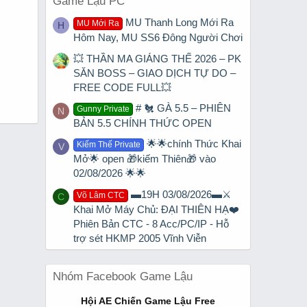
Game Lậu PC
MU Thanh Long Mới Ra
MU Mới Ra
H
Hôm Nay, MU SS6 Đông Người Chơi
💥 THẦN MA GIÁNG THẾ 2026 – PK
SĂN BOSS – GIAO DỊCH TỰ DO –
FREE CODE FULL💥
# 🐔 GÀ 5.5 – PHIÊN
Gunny Private
N
BẢN 5.5 CHÍNH THỨC OPEN
🌟🌟chính Thức Khai
Kiếm Thế Private
V
Mở🌟 open 🎁kiếm Thiên🎁 vào
02/08/2026 🌟🌟
▬19H 03/08/2026▬⚔️
Võ Lâm CTC
C
Khai Mở Máy Chủ: ĐẠI THIÊN HẠ❤️
Phiên Bản CTC - 8 Acc/PC/IP - Hỗ
trợ sét HKMP 2005 Vĩnh Viễn
Nhóm Facebook Game Lậu
Hội AE Chiến Game Lậu Free