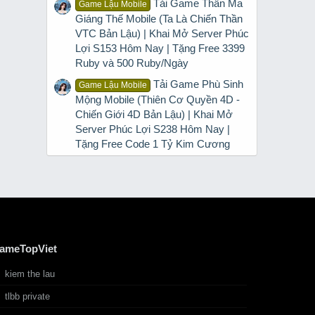
Tải Game Thần Ma
Game Lậu Mobile
Giáng Thế Mobile (Ta Là Chiến Thần
VTC Bản Lậu) | Khai Mở Server Phúc
Lợi S153 Hôm Nay | Tặng Free 3399
Ruby và 500 Ruby/Ngày
Tải Game Phù Sinh
Game Lậu Mobile
Mộng Mobile (Thiên Cơ Quyền 4D -
Chiến Giới 4D Bản Lậu) | Khai Mở
Server Phúc Lợi S238 Hôm Nay |
Tặng Free Code 1 Tỷ Kim Cương
ameTopViet
kiem the lau
tlbb private