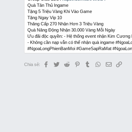
t
Quà Tân Thủ Ingame
e
Tặng 5 Triệu Vàng Khi Vào Game
r
Tặng Ngay Vip 10
Thăng Cấp 270 Nhận Hơn 3 Triệu Vàng
Quà Năng Động Nhận 30.000 Vàng Mỗi Ngày
Ưu đãi độc quyền: - Hệ thống event nhận Kim Cương
- Không cần nạp vẫn có thể nhận quà ingame #Ng
#NgoaLongPhienBanMoi #GameSapRaMat #NgoaLo
Facebook
Twitter
Reddit
Pinterest
Tumblr
WhatsApp
Email
Link
Chia sẻ: