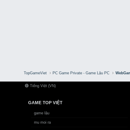
TopGameViet
PC Game Private - Game Lậu PC
WebGam
Tiếng Việt (VN)
GAME TOP VIỆT
game lậu
mu moi ra