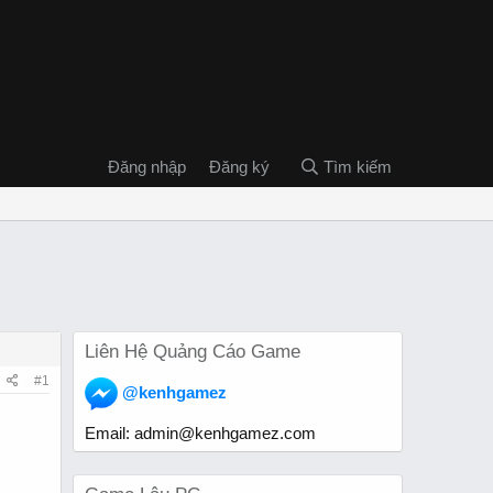
Đăng nhập
Đăng ký
Tìm kiếm
Liên Hệ Quảng Cáo Game
#1
@kenhgamez
Email:
admin@kenhgamez.com