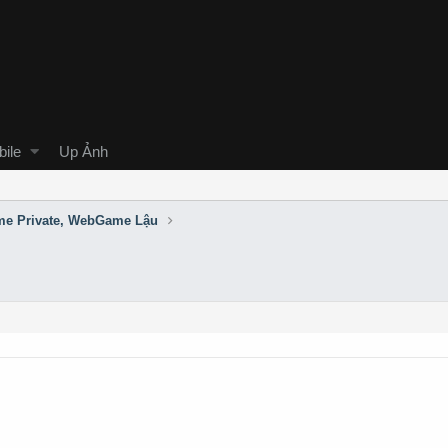
ile
Up Ảnh
e Private, WebGame Lậu