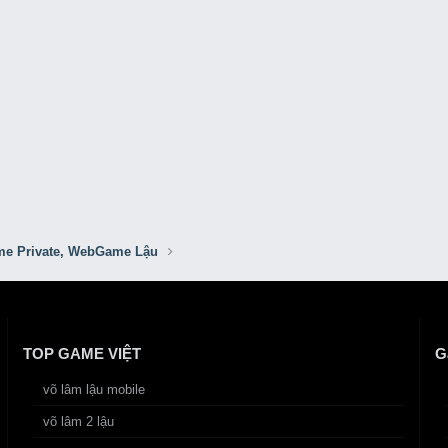
e Private, WebGame Lậu
TOP GAME VIỆT
G
võ lâm lậu mobile
võ lâm 2 lậu