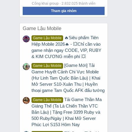
Công khai group · 2.832.025 thành viên
Tham gia nhóm
Game Lậu Mobile
🔥Siêu phẩm Tiên
Game Lậu Mobile
Hiệp Mobile 2026🔥 - 💥Chỉ cần vào
game nhận ngay CODE, VIP, RUBY
& KIM CƯƠNG miễn phí 💥
[Game Mới] Tải
Game Lậu Mobile
Game Huyết Cảnh Chi Vực Mobile
(Hư Linh Tam Quốc Bản Lậu) | Khai
Mở Server S10-Xuân Thu | Huyền
thoại game Tam Quốc AFK đấu tướng
Tải Game Thần Ma
Game Lậu Mobile
Giáng Thế (Ta Là Chiến Thần VTC
Bản Lậu) | Tặng Free 3399 Ruby và
500 Ruby/Ngày | Khai Mở Server
Phúc Lợi S153 Hôm Nay