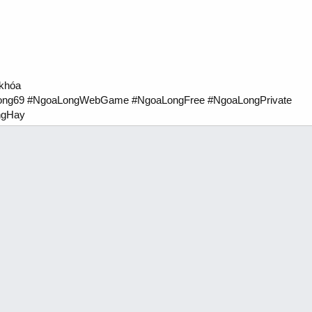
 khóa
oaLong69 #NgoaLongWebGame #NgoaLongFree #NgoaLongPrivate
ngHay