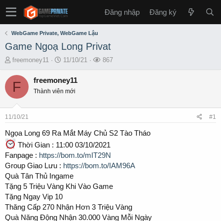
Đăng nhập
Đăng ký
WebGame Private, WebGame Lậu
Game Ngoạ Long Privat
T
S
L
freemoney11
11/10/21
867
h
t
ư
r
a
ợ
freemoney11
F
e
r
t
Thành viên mới
a
t
x
d
d
e
s
a
m
11/10/21
#1
t
t
a
e
Ngọa Long 69 Ra Mắt Máy Chủ S2 Tào Tháo
r
Thời Gian : 11:00 03/10/2021
t
Fanpage :
https://bom.to/mIT29N
e
Group Giao Lưu :
https://bom.to/IAM96A
r
Quà Tân Thủ Ingame
Tặng 5 Triệu Vàng Khi Vào Game
Tặng Ngay Vip 10
Thăng Cấp 270 Nhận Hơn 3 Triệu Vàng
Quà Năng Động Nhận 30.000 Vàng Mỗi Ngày