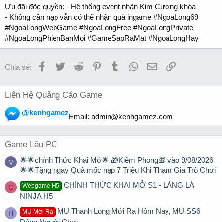
Ưu đãi độc quyền: - Hệ thống event nhận Kim Cương khóa
- Không cần nạp vẫn có thể nhận quà ingame #NgoaLong69
#NgoaLongWebGame #NgoaLongFree #NgoaLongPrivate
#NgoaLongPhienBanMoi #GameSapRaMat #NgoaLongHay
Facebook
Twitter
Reddit
Pinterest
Tumblr
WhatsApp
Email
Link
Chia sẻ:
Liên Hệ Quảng Cáo Game
@kenhgamez
Email:
admin@kenhgamez.com
Game Lậu PC
🌟🌟chính Thức Khai Mở🌟 🎁Kiếm Phong🎁 vào 9/08/2026
V
🌟🌟Tặng ngay Quà mốc nạp 7 Triệu Khi Tham Gia Trò Chơi
CHÍNH THỨC KHAI MỞ S1 - LÀNG LÁ
Webgame H5
C
NINJA H5
MU Thanh Long Mới Ra Hôm Nay, MU SS6
MU Mới Ra
H
Đông Người Chơi