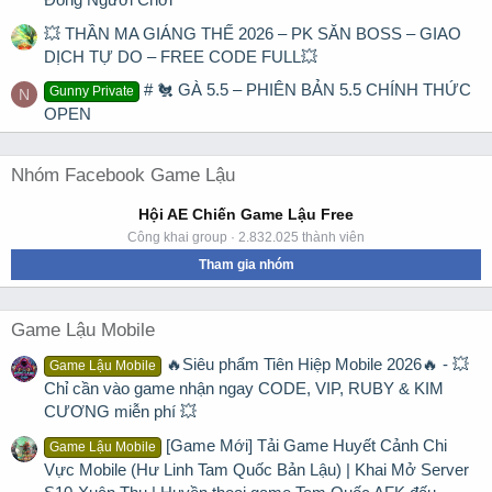
💥 THẦN MA GIÁNG THẾ 2026 – PK SĂN BOSS – GIAO
DỊCH TỰ DO – FREE CODE FULL💥
# 🐔 GÀ 5.5 – PHIÊN BẢN 5.5 CHÍNH THỨC
Gunny Private
N
OPEN
Nhóm Facebook Game Lậu
Hội AE Chiến Game Lậu Free
Công khai group · 2.832.025 thành viên
Tham gia nhóm
Game Lậu Mobile
🔥Siêu phẩm Tiên Hiệp Mobile 2026🔥 - 💥
Game Lậu Mobile
Chỉ cần vào game nhận ngay CODE, VIP, RUBY & KIM
CƯƠNG miễn phí 💥
[Game Mới] Tải Game Huyết Cảnh Chi
Game Lậu Mobile
Vực Mobile (Hư Linh Tam Quốc Bản Lậu) | Khai Mở Server