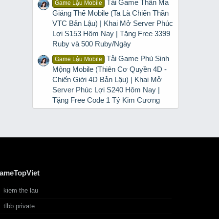
Tải Game Thần Ma
Game Lậu Mobile
Giáng Thế Mobile (Ta Là Chiến Thần
VTC Bản Lậu) | Khai Mở Server Phúc
Lợi S153 Hôm Nay | Tặng Free 3399
Ruby và 500 Ruby/Ngày
Tải Game Phù Sinh
Game Lậu Mobile
Mộng Mobile (Thiên Cơ Quyền 4D -
Chiến Giới 4D Bản Lậu) | Khai Mở
Server Phúc Lợi S240 Hôm Nay |
Tặng Free Code 1 Tỷ Kim Cương
ameTopViet
kiem the lau
tlbb private