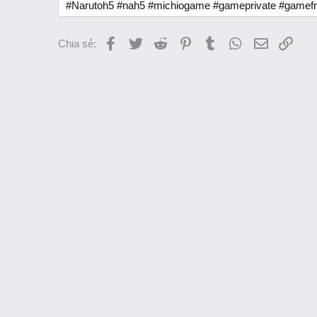
#Narutoh5 #nah5 #michiogame #gameprivate #gamef
Facebook
Twitter
Reddit
Pinterest
Tumblr
WhatsApp
Email
Link
Chia sẻ: