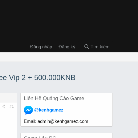
Đăng nhập
Đăng ký
Tìm kiếm
ree Vip 2 + 500.000KNB
Liên Hệ Quảng Cáo Game
#1
@kenhgamez
Email:
admin@kenhgamez.com