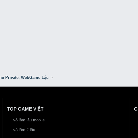
e Private, WebGame Lậu
TOP GAME VIỆT
G
võ lâm lậu mobile
võ lâm 2 lậu