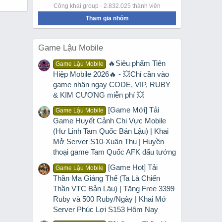
Công khai group · 2.832.025 thành viên
Tham gia nhóm
Game Lậu Mobile
🔥Siêu phẩm Tiên
Game Lậu Mobile
Hiệp Mobile 2026🔥 - 💥Chỉ cần vào
game nhận ngay CODE, VIP, RUBY
& KIM CƯƠNG miễn phí 💥
[Game Mới] Tải
Game Lậu Mobile
Game Huyết Cảnh Chi Vực Mobile
(Hư Linh Tam Quốc Bản Lậu) | Khai
Mở Server S10-Xuân Thu | Huyền
thoại game Tam Quốc AFK đấu tướng
[Game Hot] Tải
Game Lậu Mobile
Thần Ma Giáng Thế (Ta Là Chiến
Thần VTC Bản Lậu) | Tặng Free 3399
Ruby và 500 Ruby/Ngày | Khai Mở
Server Phúc Lợi S153 Hôm Nay