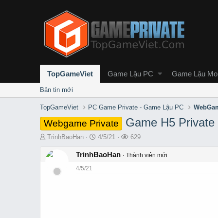
TopGameViet
Game Lậu PC
Game Lậu Mob
Bản tin mới
TopGameViet
PC Game Private - Game Lậu PC
WebGam
Game H5 Private 
Webgame Private
T
S
L
TrinhBaoHan
4/5/21
629
h
t
ư
r
TrinhBaoHan
a
ợ
Thành viên mới
e
r
t
4/5/21
a
t
x
d
d
e
s
a
m
t
t
a
e
r