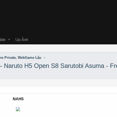
ile
Up Ảnh
e Private, WebGame Lậu
- Naruto H5 Open S8 Sarutobi Asuma - F
NAH5