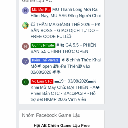
Game Lậu PC
MU Thanh Long Mới Ra
MU Mới Ra
H
Hôm Nay, MU SS6 Đông Người Chơi
💥 THẦN MA GIÁNG THẾ 2026 – PK
SĂN BOSS – GIAO DỊCH TỰ DO –
FREE CODE FULL💥
# 🐔 GÀ 5.5 – PHIÊN
Gunny Private
N
BẢN 5.5 CHÍNH THỨC OPEN
🌟🌟chính Thức Khai
Kiếm Thế Private
V
Mở🌟 open 🎁kiếm Thiên🎁 vào
02/08/2026 🌟🌟
▬19H 03/08/2026▬⚔️
Võ Lâm CTC
C
Khai Mở Máy Chủ: ĐẠI THIÊN HẠ❤️
Phiên Bản CTC - 8 Acc/PC/IP - Hỗ
trợ sét HKMP 2005 Vĩnh Viễn
Nhóm Facebook Game Lậu
Hội AE Chiến Game Lậu Free