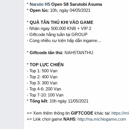
t
*
Naruto H5
Open S8 Sarutobi Asuma
e
*
Open lúc
: 10h, ngày 04/05/2021
r
*
QUÀ TÂN THỦ KHI VÀO GAME
- Nhận ngay 500.000 KNB + VIP 2
- Giftcode hằng tuần tại GROUP
- Cùng nhiều sự kiện hấp dẫn ingame…
*
Giftcode tân thủ
: NAH5TANTHU
*
TOP LỰC CHIẾN
- Top 1: 500 Vạn
- Top 2: 400 Vạn
- Top 3: 300 Vạn
- Top 4-6: 200 Vạn
- Top 7-10: 100 Vạn
*
Tổng kết
: 10h ngày 11/05/2021
=> Xem thêm thông tin
GIFTCODE
khác tại:
https://
=> Link chơi game
NAH5
:
http://na.michiogame.com