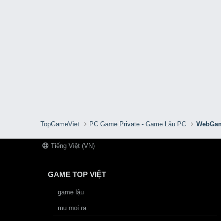
TopGameViet
PC Game Private - Game Lậu PC
WebGam
Tiếng Việt (VN)
GAME TOP VIỆT
game lậu
mu moi ra