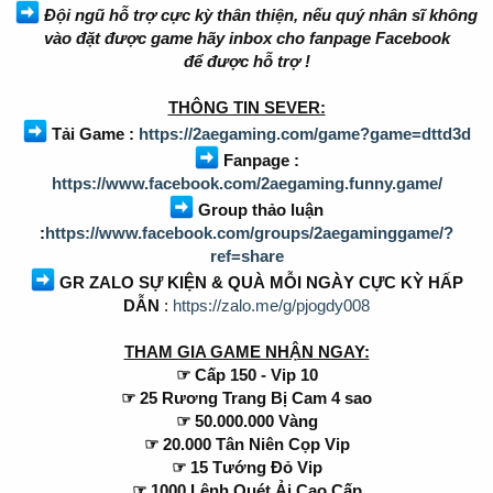
Đội ngũ hỗ trợ cực kỳ thân thiện, nếu quý nhân sĩ không
vào đặt được game hãy inbox cho fanpage Facebook
để được hỗ trợ !
THÔNG TIN SEVER:
Tải Game :
https://2aegaming.com/game?game=dttd3d
Fanpage :
https://www.facebook.com/2aegaming.funny.game/
Group thảo luận
:
https://www.facebook.com/groups/2aegaminggame/?
ref=share
GR ZALO SỰ KIỆN & QUÀ MỖI NGÀY CỰC KỲ HẤP
DẪN
:
https://zalo.me/g/pjogdy008
THAM GIA GAME NHẬN NGAY:
☞ Cấp 150 - Vip 10
☞ 25 Rương Trang Bị Cam 4 sao
☞ 50.000.000 Vàng
☞ 20.000 Tân Niên Cọp Vip
☞ 15 Tướng Đỏ Vip
☞ 1000 Lệnh Quét Ải Cao Cấp