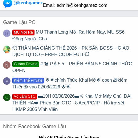
@kenhgamez
Email:
admin@kenhgamez.com
Game Lậu PC
MU Thanh Long Mới Ra Hôm Nay, MU SS6
MU Mới Ra
H
Đông Người Chơi
💥 THẦN MA GIÁNG THẾ 2026 – PK SĂN BOSS – GIAO
DỊCH TỰ DO – FREE CODE FULL💥
# 🐔 GÀ 5.5 – PHIÊN BẢN 5.5 CHÍNH THỨC
Gunny Private
N
OPEN
🌟🌟chính Thức Khai Mở🌟 open 🎁kiếm
Kiếm Thế Private
V
Thiên🎁 vào 02/08/2026 🌟🌟
▬19H 03/08/2026▬⚔️ Khai Mở Máy Chủ: ĐẠI
Võ Lâm CTC
C
THIÊN HẠ❤️ Phiên Bản CTC - 8 Acc/PC/IP - Hỗ trợ sét
HKMP 2005 Vĩnh Viễn
Nhóm Facebook Game Lậu
Hội AE Chiến Game Lậu Free