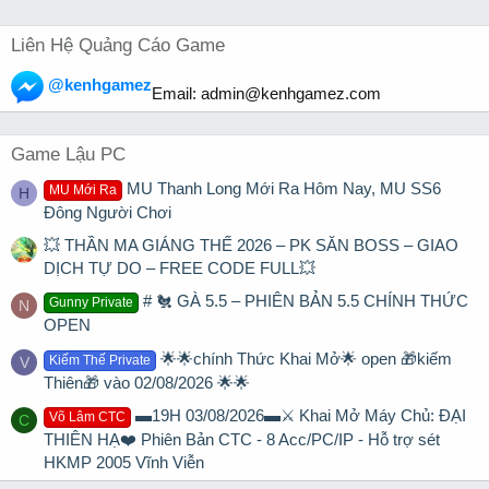
Liên Hệ Quảng Cáo Game
@kenhgamez
Email:
admin@kenhgamez.com
Game Lậu PC
MU Thanh Long Mới Ra Hôm Nay, MU SS6
MU Mới Ra
H
Đông Người Chơi
💥 THẦN MA GIÁNG THẾ 2026 – PK SĂN BOSS – GIAO
DỊCH TỰ DO – FREE CODE FULL💥
# 🐔 GÀ 5.5 – PHIÊN BẢN 5.5 CHÍNH THỨC
Gunny Private
N
OPEN
🌟🌟chính Thức Khai Mở🌟 open 🎁kiếm
Kiếm Thế Private
V
Thiên🎁 vào 02/08/2026 🌟🌟
▬19H 03/08/2026▬⚔️ Khai Mở Máy Chủ: ĐẠI
Võ Lâm CTC
C
THIÊN HẠ❤️ Phiên Bản CTC - 8 Acc/PC/IP - Hỗ trợ sét
HKMP 2005 Vĩnh Viễn