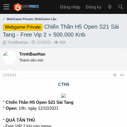
Đăng nhập
Đăng ký
WebGame Private, WebGame Lậu
Chiến Thần H5 Open S21 Sài
Webgame Private
Tang - Free Vip 2 + 500.000 Knb
T
S
L
TrinhBaoHan
12/10/21
604
h
t
ư
r
a
ợ
TrinhBaoHan
e
r
t
Thành viên mới
a
t
x
d
d
e
s
a
m
12/10/21
#1
t
t
a
e
CTH5
r
t
e
*
Chiến Thần H5 Open S21 Sài Tang
r
*
Open
: 19h, ngày 12/10/2021
*
QUÀ TÂN THỦ
- Free VIP 2 khi vào game