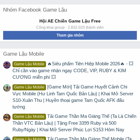
Nhóm Facebook Game Lậu
Hội AE Chiến Game Lậu Free
Công khai group · 2.832.025 thành viên
Tham gia nhóm
Game Lậu Mobile
🔥Siêu phẩm Tiên Hiệp Mobile 2026🔥 - 💥
Game Lậu Mobile
Chỉ cần vào game nhận ngay CODE, VIP, RUBY & KIM
CƯƠNG miễn phí 💥
[Game Mới] Tải Game Huyết Cảnh Chi
Game Lậu Mobile
Vực Mobile (Hư Linh Tam Quốc Bản Lậu) | Khai Mở Server
S10-Xuân Thu | Huyền thoại game Tam Quốc AFK đấu
tướng
Tải Game Thần Ma Giáng Thế (Ta Là Chiến
Game Lậu Mobile
Thần VTC Bản Lậu) | Tặng Free 3399 Ruby và 500
Ruby/Ngày | Khai Mở Server Phúc Lợi S153 Hôm Nay
Tải Game Thần Ma Giáng Thế Mobile (Ta
Game Lậu Mobile