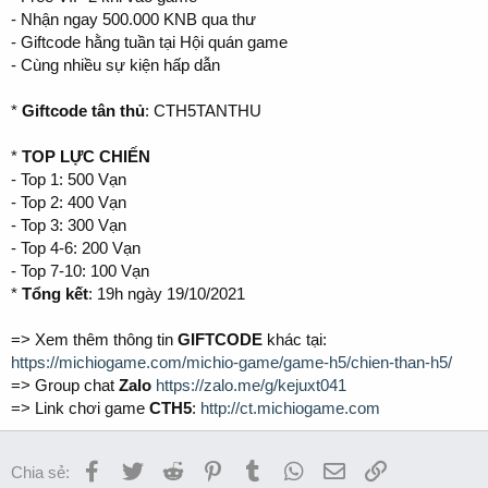
- Nhận ngay 500.000 KNB qua thư
- Giftcode hằng tuần tại Hội quán game
- Cùng nhiều sự kiện hấp dẫn
*
Giftcode tân thủ
: CTH5TANTHU
*
TOP LỰC CHIẾN
- Top 1: 500 Vạn
- Top 2: 400 Vạn
- Top 3: 300 Vạn
- Top 4-6: 200 Vạn
- Top 7-10: 100 Vạn
*
Tổng kết
: 19h ngày 19/10/2021
=> Xem thêm thông tin
GIFTCODE
khác tại:
https://michiogame.com/michio-game/game-h5/chien-than-h5/
=> Group chat
Zalo
https://zalo.me/g/kejuxt041
=> Link chơi game
CTH5
:
http://ct.michiogame.com
Facebook
Twitter
Reddit
Pinterest
Tumblr
WhatsApp
Email
Link
Chia sẻ: