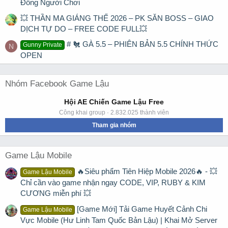
Đông Người Chơi
💥 THẦN MA GIÁNG THẾ 2026 – PK SĂN BOSS – GIAO
DỊCH TỰ DO – FREE CODE FULL💥
# 🐔 GÀ 5.5 – PHIÊN BẢN 5.5 CHÍNH THỨC
Gunny Private
N
OPEN
Nhóm Facebook Game Lậu
Hội AE Chiến Game Lậu Free
Công khai group · 2.832.025 thành viên
Tham gia nhóm
Game Lậu Mobile
🔥Siêu phẩm Tiên Hiệp Mobile 2026🔥 - 💥
Game Lậu Mobile
Chỉ cần vào game nhận ngay CODE, VIP, RUBY & KIM
CƯƠNG miễn phí 💥
[Game Mới] Tải Game Huyết Cảnh Chi
Game Lậu Mobile
Vực Mobile (Hư Linh Tam Quốc Bản Lậu) | Khai Mở Server