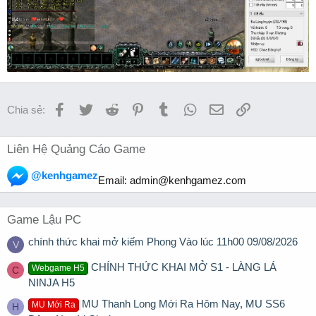
Facebook
Twitter
Reddit
Pinterest
Tumblr
WhatsApp
Email
Link
Chia sẻ:
Liên Hệ Quảng Cáo Game
@kenhgamez
Email:
admin@kenhgamez.com
Game Lậu PC
chính thức khai mở kiếm Phong Vào lúc 11h00 09/08/2026
V
CHÍNH THỨC KHAI MỞ S1 - LÀNG LÁ
Webgame H5
C
NINJA H5
MU Thanh Long Mới Ra Hôm Nay, MU SS6
MU Mới Ra
H