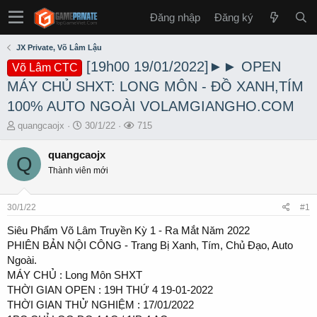
Đăng nhập
Đăng ký
JX Private, Võ Lâm Lậu
[19h00 19/01/2022]►► OPEN
Võ Lâm CTC
MÁY CHỦ SHXT: LONG MÔN - ĐỒ XANH,TÍM
100% AUTO NGOÀI VOLAMGIANGHO.COM
T
S
L
quangcaojx
30/1/22
715
h
t
ư
r
a
ợ
quangcaojx
Q
e
r
t
Thành viên mới
a
t
x
d
d
e
s
a
m
30/1/22
#1
t
t
a
e
Siêu Phẩm Võ Lâm Truyền Kỳ 1 - Ra Mắt Năm 2022
r
PHIÊN BẢN NỘI CÔNG - Trang Bị Xanh, Tím, Chủ Đạo, Auto
t
Ngoài.
e
MÁY CHỦ : Long Môn SHXT
r
THỜI GIAN OPEN : 19H THỨ 4 19-01-2022
THỜI GIAN THỬ NGHIỆM : 17/01/2022