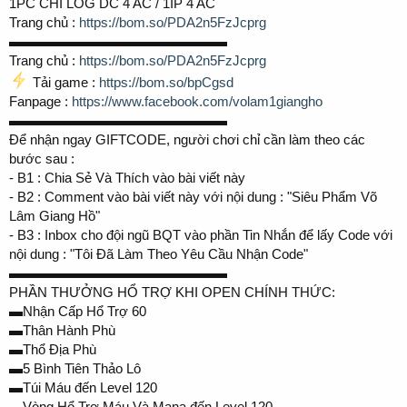
1PC CHỈ LOG DC 4 AC / 1IP 4 AC
Trang chủ :
https://bom.so/PDA2n5FzJcprg
▬▬▬▬▬▬▬▬▬▬▬▬▬▬▬▬
Trang chủ :
https://bom.so/PDA2n5FzJcprg
Tải game :
https://bom.so/bpCgsd
Fanpage :
https://www.facebook.com/volam1giangho
▬▬▬▬▬▬▬▬▬▬▬▬▬▬▬▬
Để nhận ngay GIFTCODE, người chơi chỉ cần làm theo các
bước sau :
- B1 : Chia Sẻ Và Thích vào bài viết này
- B2 : Comment vào bài viết này với nội dung : "Siêu Phẩm Võ
Lâm Giang Hồ"
- B3 : Inbox cho đội ngũ BQT vào phần Tin Nhắn để lấy Code với
nội dung : "Tôi Đã Làm Theo Yêu Cầu Nhận Code"
▬▬▬▬▬▬▬▬▬▬▬▬▬▬▬▬
PHẦN THƯỞNG HỔ TRỢ KHI OPEN CHÍNH THỨC:
▬Nhận Cấp Hổ Trợ 60
▬Thân Hành Phù
▬Thổ Địa Phù
▬5 Bình Tiên Thảo Lô
▬Túi Máu đến Level 120
▬Vòng Hổ Trợ Máu Và Mana đến Level 120