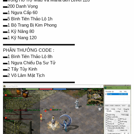
▬200 Danh Vọng
▬1 Ngựa Cấp 60
▬5 Bình Tiên Thảo Lộ 1h
▬1 Bộ Trang Bị Kim Phong
▬1 Kỹ Năng 80
▬1 Kỹ Nang 120
▬▬▬▬▬▬▬▬▬▬▬▬▬▬▬▬
PHẦN THƯỞNG CODE :
▬1 Bình Tiên Thảo Lộ 8h
▬1 Ngựa Chiếu Dạ Sư Tử
▬2 Tẩy Tủy Kinh
▬2 Võ Lâm Mật Tịch
▬▬▬▬▬▬▬▬▬▬▬▬▬▬▬▬