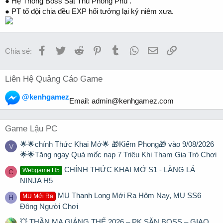
● Hệ Thống Boss Sát Thủ Phong Phú .
● PT tổ đội chia đều EXP hổi tưởng lại kỷ niêm xưa.
Facebook
Twitter
Reddit
Pinterest
Tumblr
WhatsApp
Email
Link
Chia sẻ:
Liên Hệ Quảng Cáo Game
@kenhgamez
Email:
admin@kenhgamez.com
Game Lậu PC
🌟🌟chính Thức Khai Mở🌟 🎁Kiếm Phong🎁 vào 9/08/2026
V
🌟🌟Tặng ngay Quà mốc nạp 7 Triệu Khi Tham Gia Trò Chơi
CHÍNH THỨC KHAI MỞ S1 - LÀNG LÁ
Webgame H5
C
NINJA H5
MU Thanh Long Mới Ra Hôm Nay, MU SS6
MU Mới Ra
H
Đông Người Chơi
💥 THẦN MA GIÁNG THẾ 2026 – PK SĂN BOSS – GIAO