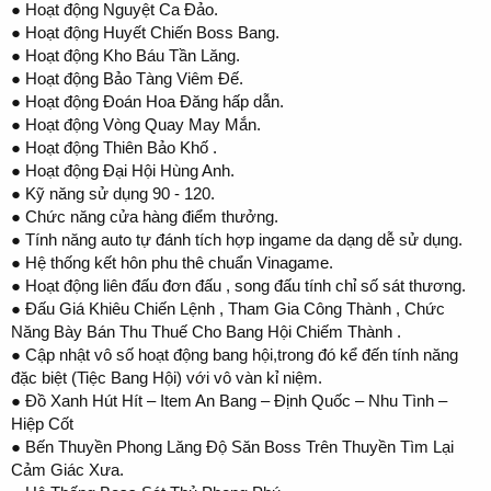
● Hoạt động Nguyệt Ca Đảo.
● Hoạt động Huyết Chiến Boss Bang.
● Hoạt động Kho Báu Tần Lăng.
● Hoạt động Bảo Tàng Viêm Đế.
● Hoạt động Đoán Hoa Đăng hấp dẫn.
● Hoạt động Vòng Quay May Mắn.
● Hoạt động Thiên Bảo Khố .
● Hoạt động Đại Hội Hùng Anh.
● Kỹ năng sử dụng 90 - 120.
● Chức năng cửa hàng điểm thưởng.
● Tính năng auto tự đánh tích hợp ingame da dạng dễ sử dụng.
● Hệ thống kết hôn phu thê chuẩn Vinagame.
● Hoạt động liên đấu đơn đấu , song đấu tính chỉ số sát thương.
● Đấu Giá Khiêu Chiến Lệnh , Tham Gia Công Thành , Chức
Năng Bày Bán Thu Thuế Cho Bang Hội Chiếm Thành .
● Cập nhật vô số hoạt động bang hội,trong đó kể đến tính năng
đặc biệt (Tiệc Bang Hội) với vô vàn kỉ niệm.
● Đồ Xanh Hút Hít – Item An Bang – Định Quốc – Nhu Tình –
Hiệp Cốt
● Bến Thuyền Phong Lăng Độ Săn Boss Trên Thuyền Tìm Lại
Cảm Giác Xưa.