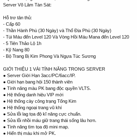
Server Võ Lâm Tàn Sát:
Hỗ trơ tân thủ:
- Cấp 60
- Thần Hành Phù (30 Ngày) và Thổ Địa Phù (30 Ngày)
- Túi Máu đến Level 120 Và Vòng Hồi Máu Mana đến Level 120
- 5 Tiên Thảo Lộ 1h
- Kỹ Nang 80
- Bộ Trang Bị Kim Phong Và Ngựa Túc Sương
GIỚI THIỆU 1 VÀI TÍNH NĂNG TRONG SERVER
● Server Giới Hạn 3acc/PC/6acc/IP.
● Giới hạn bang hội 150 thành viên
● Tính năng màu PK bang độc quyền VLTS.
● Hệ thống danh hiệu VIP mới
● Hệ thống cày công trạng Tống Kim
● Hệ thống ngoại trang vũ khí
● Sửa lỗi lag tọa độ kĩ năng cực chuẩn.
● Sửa lỗi nhồi máu giữ trang thái sống lâu hơn.
● Tính năng tìm tọa độ mini map.
● Hiển thị máu khi mở PK.