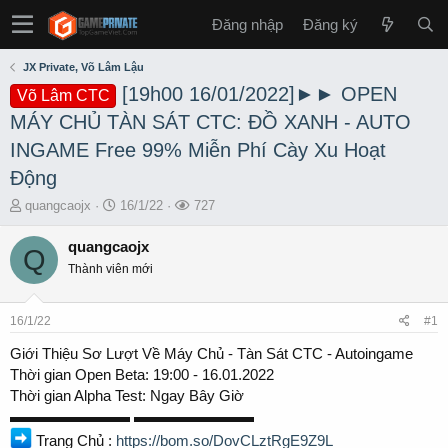
Đăng nhập
Đăng ký
JX Private, Võ Lâm Lậu
[19h00 16/01/2022]►► OPEN
Võ Lâm CTC
MÁY CHỦ TÀN SÁT CTC: ĐỒ XANH - AUTO
INGAME Free 99% Miễn Phí Cày Xu Hoạt
Động
T
S
L
quangcaojx
16/1/22
727
h
t
ư
r
a
ợ
quangcaojx
Q
e
r
t
Thành viên mới
a
t
x
d
d
e
s
a
m
16/1/22
#1
t
t
a
e
Giới Thiệu Sơ Lượt Về Máy Chủ - Tàn Sát CTC - Autoingame
r
Thời gian Open Beta: 19:00 - 16.01.2022
t
Thời gian Alpha Test: Ngay Bây Giờ
e
▬▬▬▬▬▬▬▬ ▬▬▬▬▬▬▬▬
r
Trang Chủ :
https://bom.so/DovCLztRgE9Z9L