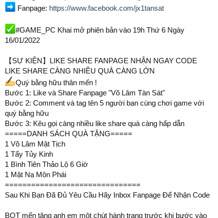
Fanpage:
https://www.facebook.com/jx1tansat
#GAME_PC Khai mở phiên bản vào 19h Thứ 6 Ngày
16/01/2022
【SỰ KIỆN】LIKE SHARE FANPAGE NHẬN NGAY CODE
LIKE SHARE CÀNG NHIỀU QUÀ CÀNG LỚN
Quý bằng hữu thân mến !
Bước 1: Like và Share Fanpage "Võ Lâm Tàn Sát"
Bước 2: Comment và tag tên 5 người bạn cùng chơi game với
quý bằng hữu
Bước 3: Kêu gọi càng nhiều like share quà càng hấp dẫn
=====DANH SÁCH QUÀ TẶNG=====
1 Võ Lâm Mật Tịch
1 Tẩy Tủy Kinh
1 Bình Tiên Thảo Lộ 6 Giờ
1 Mật Nạ Môn Phái
===============================
Sau Khi Bạn Đã Đủ Yêu Cầu Hãy Inbox Fanpage Để Nhận Code
BQT mến tặng anh em một chút hành trang trước khi bước vào