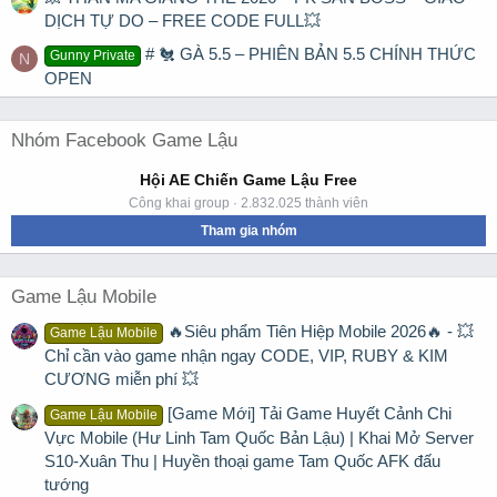
DỊCH TỰ DO – FREE CODE FULL💥
# 🐔 GÀ 5.5 – PHIÊN BẢN 5.5 CHÍNH THỨC
Gunny Private
N
OPEN
Nhóm Facebook Game Lậu
Hội AE Chiến Game Lậu Free
Công khai group · 2.832.025 thành viên
Tham gia nhóm
Game Lậu Mobile
🔥Siêu phẩm Tiên Hiệp Mobile 2026🔥 - 💥
Game Lậu Mobile
Chỉ cần vào game nhận ngay CODE, VIP, RUBY & KIM
CƯƠNG miễn phí 💥
[Game Mới] Tải Game Huyết Cảnh Chi
Game Lậu Mobile
Vực Mobile (Hư Linh Tam Quốc Bản Lậu) | Khai Mở Server
S10-Xuân Thu | Huyền thoại game Tam Quốc AFK đấu
tướng