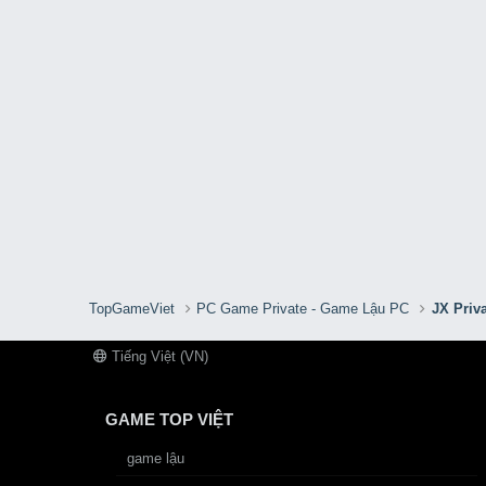
TopGameViet
PC Game Private - Game Lậu PC
JX Priv
Tiếng Việt (VN)
GAME TOP VIỆT
game lậu