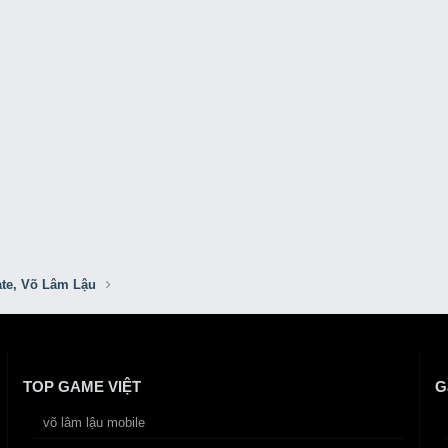
ate, Võ Lâm Lậu
TOP GAME VIỆT
G
võ lâm lậu mobile