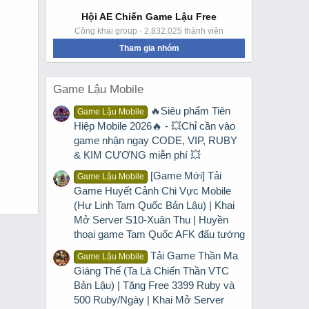
Hội AE Chiến Game Lậu Free
Công khai group · 2.832.025 thành viên
Tham gia nhóm
Game Lậu Mobile
🔥Siêu phẩm Tiên
Game Lậu Mobile
Hiệp Mobile 2026🔥 - 💥Chỉ cần vào
game nhận ngay CODE, VIP, RUBY
& KIM CƯƠNG miễn phí 💥
[Game Mới] Tải
Game Lậu Mobile
Game Huyết Cảnh Chi Vực Mobile
(Hư Linh Tam Quốc Bản Lậu) | Khai
Mở Server S10-Xuân Thu | Huyền
thoại game Tam Quốc AFK đấu tướng
Tải Game Thần Ma
Game Lậu Mobile
Giáng Thế (Ta Là Chiến Thần VTC
Bản Lậu) | Tặng Free 3399 Ruby và
500 Ruby/Ngày | Khai Mở Server