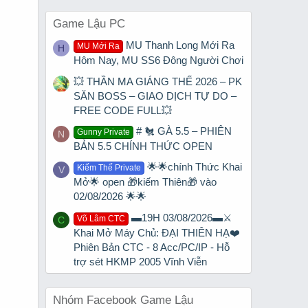
Game Lậu PC
MU Thanh Long Mới Ra
MU Mới Ra
H
Hôm Nay, MU SS6 Đông Người Chơi
💥 THẦN MA GIÁNG THẾ 2026 – PK
SĂN BOSS – GIAO DỊCH TỰ DO –
FREE CODE FULL💥
# 🐔 GÀ 5.5 – PHIÊN
Gunny Private
N
BẢN 5.5 CHÍNH THỨC OPEN
🌟🌟chính Thức Khai
Kiếm Thế Private
V
Mở🌟 open 🎁kiếm Thiên🎁 vào
02/08/2026 🌟🌟
▬19H 03/08/2026▬⚔️
Võ Lâm CTC
C
Khai Mở Máy Chủ: ĐẠI THIÊN HẠ❤️
Phiên Bản CTC - 8 Acc/PC/IP - Hỗ
trợ sét HKMP 2005 Vĩnh Viễn
Nhóm Facebook Game Lậu