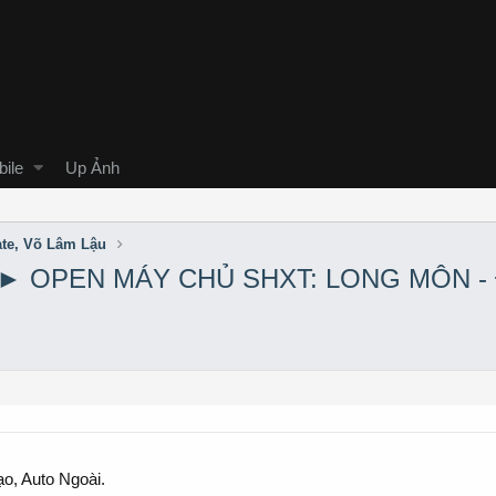
ile
Up Ảnh
ate, Võ Lâm Lậu
]►► OPEN MÁY CHỦ SHXT: LONG MÔN -
o, Auto Ngoài.