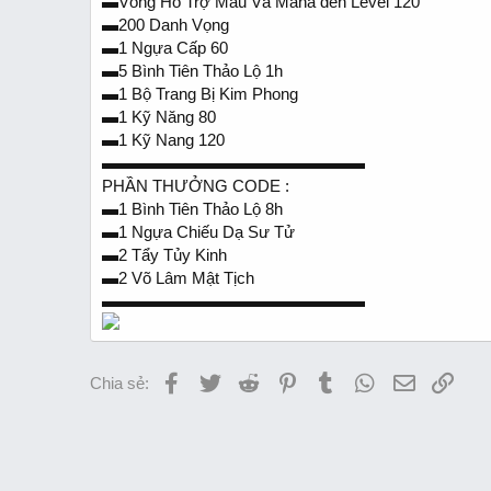
▬Vòng Hổ Trợ Máu Và Mana đến Level 120
▬200 Danh Vọng
▬1 Ngựa Cấp 60
▬5 Bình Tiên Thảo Lộ 1h
▬1 Bộ Trang Bị Kim Phong
▬1 Kỹ Năng 80
▬1 Kỹ Nang 120
▬▬▬▬▬▬▬▬▬▬▬▬▬▬▬▬
PHẦN THƯỞNG CODE :
▬1 Bình Tiên Thảo Lộ 8h
▬1 Ngựa Chiếu Dạ Sư Tử
▬2 Tẩy Tủy Kinh
▬2 Võ Lâm Mật Tịch
▬▬▬▬▬▬▬▬▬▬▬▬▬▬▬▬
Facebook
Twitter
Reddit
Pinterest
Tumblr
WhatsApp
Email
Link
Chia sẻ: