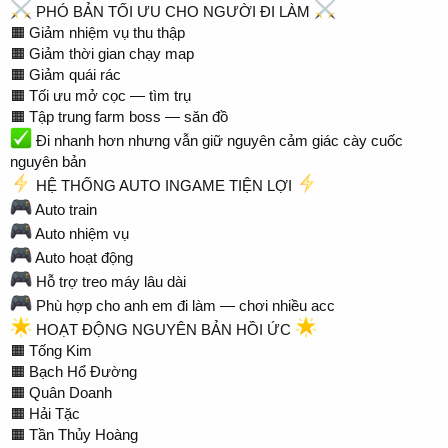
PHÓ BẢN TỐI ƯU CHO NGƯỜI ĐI LÀM
🟧 Giảm nhiệm vụ thu thập
🟧 Giảm thời gian chạy map
🟧 Giảm quái rác
🟧 Tối ưu mở cọc — tìm trụ
🟧 Tập trung farm boss — săn đồ
Đi nhanh hơn nhưng vẫn giữ nguyên cảm giác cày cuốc
nguyên bản
HỆ THỐNG AUTO INGAME TIỆN LỢI
Auto train
Auto nhiệm vụ
Auto hoạt động
Hỗ trợ treo máy lâu dài
Phù hợp cho anh em đi làm — chơi nhiều acc
HOẠT ĐỘNG NGUYÊN BẢN HỒI ỨC
🟧 Tống Kim
🟧 Bạch Hổ Đường
🟧 Quân Doanh
🟧 Hải Tặc
🟧 Tần Thủy Hoàng