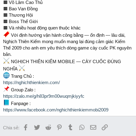
🟧 Võ Lâm Cao Thủ
🟧 Bao Vạn Đồng
🟧 Thương Hội
🟧 Boss Thế Giới
🟧 Và nhiều hoạt động quen thuộc khác
Với định hướng vận hành công bằng — ổn định — lâu dài,
Nghịch Thiên Kiếm mong muốn mang lại đúng cảm giác Kiếm
Thế 2009 cho anh em yêu thích dòng game cày cuốc PK nguyên
bản.
NGHỊCH THIÊN KIẾM MOBILE — CÀY CUỐC ĐÚNG
NGHĨA
Trang Chủ :
https://nghichthienkiem.com/
Group Zalo :
https://zalo.me/g/h83pr9m00wuqmjkiyyfc
Fanpage :
https://www.facebook.com/nghichthienkiemmobi2009
Facebook
Twitter
Reddit
Pinterest
Tumblr
WhatsApp
Email
Link
Chia sẻ: