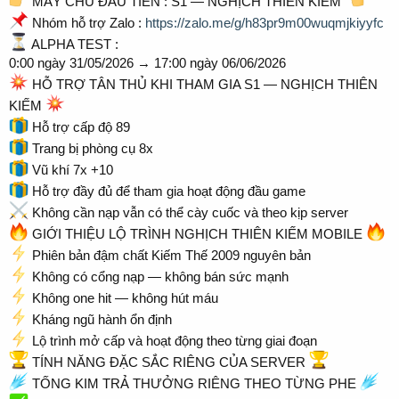
MÁY CHỦ ĐẦU TIÊN : S1 — NGHỊCH THIÊN KIẾM
Nhóm hỗ trợ Zalo :
https://zalo.me/g/h83pr9m00wuqmjkiyyfc
ALPHA TEST :
0:00 ngày 31/05/2026 → 17:00 ngày 06/06/2026
HỖ TRỢ TÂN THỦ KHI THAM GIA S1 — NGHỊCH THIÊN
KIẾM
Hỗ trợ cấp độ 89
Trang bị phòng cụ 8x
Vũ khí 7x +10
Hỗ trợ đầy đủ để tham gia hoạt động đầu game
Không cần nạp vẫn có thể cày cuốc và theo kịp server
GIỚI THIỆU LỘ TRÌNH NGHỊCH THIÊN KIẾM MOBILE
Phiên bản đậm chất Kiếm Thế 2009 nguyên bản
Không có cổng nạp — không bán sức mạnh
Không one hit — không hút máu
Kháng ngũ hành ổn định
Lộ trình mở cấp và hoạt động theo từng giai đoạn
TÍNH NĂNG ĐẶC SẮC RIÊNG CỦA SERVER
TỐNG KIM TRẢ THƯỞNG RIÊNG THEO TỪNG PHE