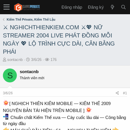
Đăng nhập
Đăng ký
Kiếm Thế Private, Kiếm Thế Lậu
⚔️ NGHICHTHIENKIEM.COM ⚔️💖 NỮ
STREAMER 2004 LIVE PHÁT ĐỒNG MỖI
NGÀY 💖 LỘ TRÌNH CỰC DÀI, CÂN BẰNG
PHÁI
T
S
L
sontacnb
3/6/26
176
h
t
ư
r
a
ợ
sontacnb
S
e
r
t
Thành viên mới
a
t
x
d
d
e
s
a
m
3/6/26
#1
t
t
a
e
[ NGHỊCH THIÊN KIẾM MOBILE — KIẾM THẾ 2009
r
NGUYÊN BẢN TÁI HIỆN TRÊN MOBILE ]
t
e
Chuẩn chất Kiếm Thế xưa — Cày cuốc lâu dài — Công bằng
r
từ ngày đầu