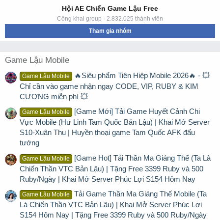
Hội AE Chiến Game Lậu Free
Công khai group · 2.832.025 thành viên
Tham gia nhóm
Game Lậu Mobile
🔥Siêu phẩm Tiên Hiệp Mobile 2026🔥 - 💥
Game Lậu Mobile
Chỉ cần vào game nhận ngay CODE, VIP, RUBY & KIM
CƯƠNG miễn phí 💥
[Game Mới] Tải Game Huyết Cảnh Chi
Game Lậu Mobile
Vực Mobile (Hư Linh Tam Quốc Bản Lậu) | Khai Mở Server
S10-Xuân Thu | Huyền thoại game Tam Quốc AFK đấu
tướng
[Game Hot] Tải Thần Ma Giáng Thế (Ta Là
Game Lậu Mobile
Chiến Thần VTC Bản Lậu) | Tặng Free 3399 Ruby và 500
Ruby/Ngày | Khai Mở Server Phúc Lợi S154 Hôm Nay
Tải Game Thần Ma Giáng Thế Mobile (Ta
Game Lậu Mobile
Là Chiến Thần VTC Bản Lậu) | Khai Mở Server Phúc Lợi
S154 Hôm Nay | Tặng Free 3399 Ruby và 500 Ruby/Ngày