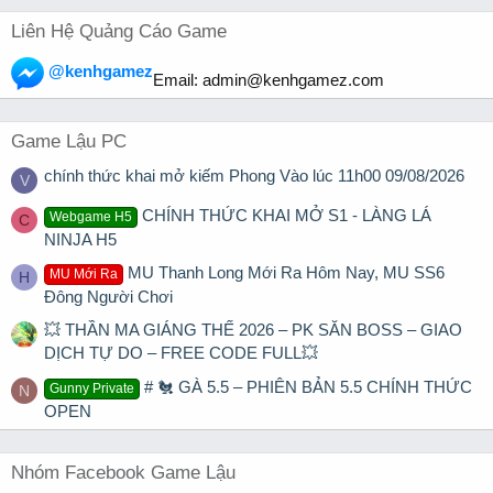
Liên Hệ Quảng Cáo Game
@kenhgamez
Email:
admin@kenhgamez.com
Game Lậu PC
chính thức khai mở kiếm Phong Vào lúc 11h00 09/08/2026
V
CHÍNH THỨC KHAI MỞ S1 - LÀNG LÁ
Webgame H5
C
NINJA H5
MU Thanh Long Mới Ra Hôm Nay, MU SS6
MU Mới Ra
H
Đông Người Chơi
💥 THẦN MA GIÁNG THẾ 2026 – PK SĂN BOSS – GIAO
DỊCH TỰ DO – FREE CODE FULL💥
# 🐔 GÀ 5.5 – PHIÊN BẢN 5.5 CHÍNH THỨC
Gunny Private
N
OPEN
Nhóm Facebook Game Lậu