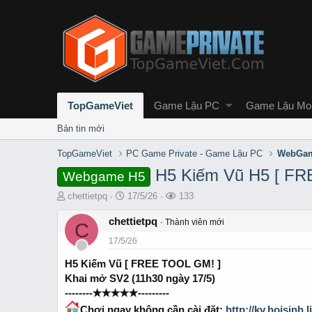
TopGameViet
Game Lậu PC
Game Lậu Mob
Bản tin mới
TopGameViet
PC Game Private - Game Lậu PC
WebGam
H5 Kiếm Vũ H5 [ F
Webgame H5
T
S
L
chettietpq
17/5/26
133
h
t
ư
r
chettietpq
a
ợ
Thành viên mới
C
e
r
t
17/5/26
a
t
x
d
d
e
H5 Kiếm Vũ [ FREE TOOL GM! ]
s
a
m
Khai mở SV2 (11h30 ngày 17/5)
t
t
--------✭✭✭✭✭---------
a
e
r
Chơi ngay không cần cài đặt:
http://kv.hoisinh.l