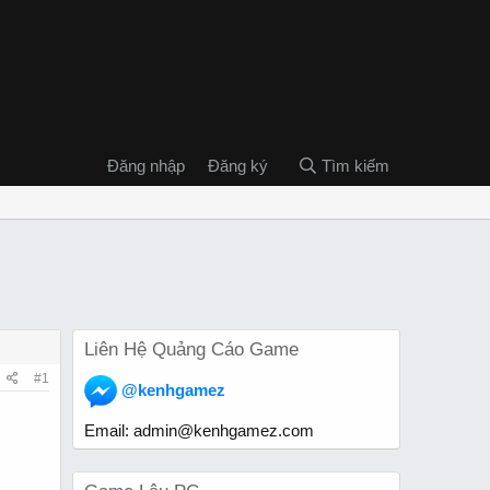
Đăng nhập
Đăng ký
Tìm kiếm
Liên Hệ Quảng Cáo Game
#1
@kenhgamez
Email:
admin@kenhgamez.com