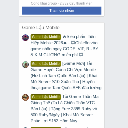
Công khai group · 2.832.025 thành viên
Tham gia nhóm
Game Lậu Mobile
🔥Siêu phẩm Tiên
Game Lậu Mobile
Hiệp Mobile 2026🔥 - 💥Chỉ cần vào
game nhận ngay CODE, VIP, RUBY
& KIM CƯƠNG miễn phí 💥
[Game Mới] Tải
Game Lậu Mobile
Game Huyết Cảnh Chi Vực Mobile
(Hư Linh Tam Quốc Bản Lậu) | Khai
Mở Server S10-Xuân Thu | Huyền
thoại game Tam Quốc AFK đấu tướng
Tải Game Thần Ma
Game Lậu Mobile
Giáng Thế (Ta Là Chiến Thần VTC
Bản Lậu) | Tặng Free 3399 Ruby và
500 Ruby/Ngày | Khai Mở Server
Phúc Lợi S153 Hôm Nay