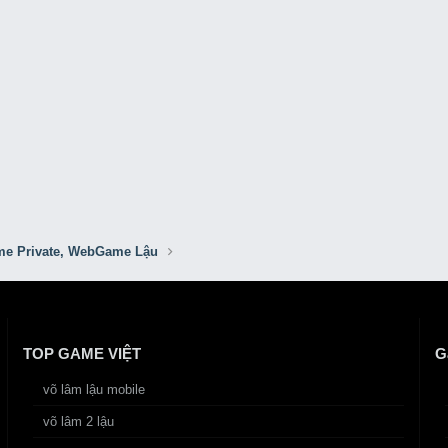
e Private, WebGame Lậu
TOP GAME VIỆT
G
võ lâm lậu mobile
võ lâm 2 lậu