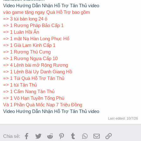
Video Hướng Dẫn Nhận Hỗ Trợ Tân Thủ video
vào game tặng ngay Quà Hỗ Trợ bao gồm
=> 3 túi bàn long 24 ô
=> 1 Rương Pháp Bảo Cấp 1
=> 1 Luân Hồi Ấn
=> 1 mặt Nạ Hàn Long Phục Hổ
=> 1 Già Lam Kinh Cấp 1
=> 1 Rương Thú Cưng
=> 1 Rương Ngựa Cấp 10
=> 4 Lệnh bài mở Rộng Rương
=> 1 Lệnh Bài Uy Danh Giang Hồ
=> 1 Túi Quà Hỗ Trợ Tân Thủ
=> 1 túi Tân Thủ
=> 1 Cẩm Nang Tân Thủ
=> 1 Vô Hạn Tuyền Tống Phù
Và 1 Phần Quà Mốc Nạp 7 Triệu Đồng
Video Hướng Dẫn Nhận Hỗ Trợ Tân Thủ video
Last edited:
10/7/26
Facebook
Twitter
Reddit
Pinterest
Tumblr
WhatsApp
Email
Link
Chia sẻ: