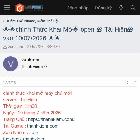
Đăng nhập
Đăng ký
Kiếm Thế Private, Kiếm Thế Lậu
🌟🌟chính Thức Khai Mở🌟 open 🎁 Tái Hiện🎁
vào 10/07/2026 🌟🌟
T
S
L
vankiem
5/7/26
430
h
t
ư
r
a
ợ
vankiem
V
e
r
t
Thành viên mới
a
t
x
d
d
e
s
a
m
13/7/26
#1
t
t
a
e
chính thức khai mở máy chủ mới
r
server : Tái Hiện
t
Thời gian :11h00
e
Ngày : 10 tháng 7 năm 2026
r
Trang Chủ :
https://thanhkiem.com/
Tải Game :
thanhkiem.com
Zalo Nhóm :
zalo
fackbook thanhkiem