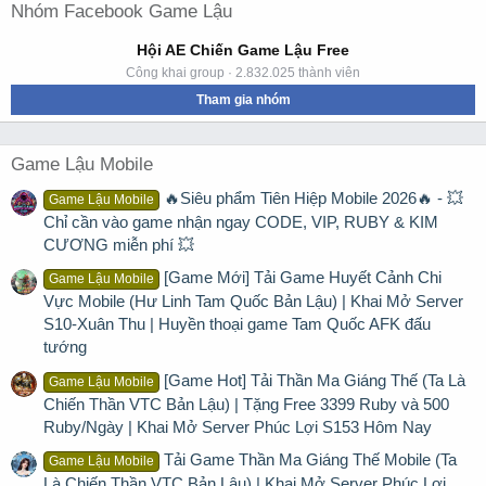
Nhóm Facebook Game Lậu
Hội AE Chiến Game Lậu Free
Công khai group · 2.832.025 thành viên
Tham gia nhóm
Game Lậu Mobile
🔥Siêu phẩm Tiên Hiệp Mobile 2026🔥 - 💥
Game Lậu Mobile
Chỉ cần vào game nhận ngay CODE, VIP, RUBY & KIM
CƯƠNG miễn phí 💥
[Game Mới] Tải Game Huyết Cảnh Chi
Game Lậu Mobile
Vực Mobile (Hư Linh Tam Quốc Bản Lậu) | Khai Mở Server
S10-Xuân Thu | Huyền thoại game Tam Quốc AFK đấu
tướng
[Game Hot] Tải Thần Ma Giáng Thế (Ta Là
Game Lậu Mobile
Chiến Thần VTC Bản Lậu) | Tặng Free 3399 Ruby và 500
Ruby/Ngày | Khai Mở Server Phúc Lợi S153 Hôm Nay
Tải Game Thần Ma Giáng Thế Mobile (Ta
Game Lậu Mobile
Là Chiến Thần VTC Bản Lậu) | Khai Mở Server Phúc Lợi