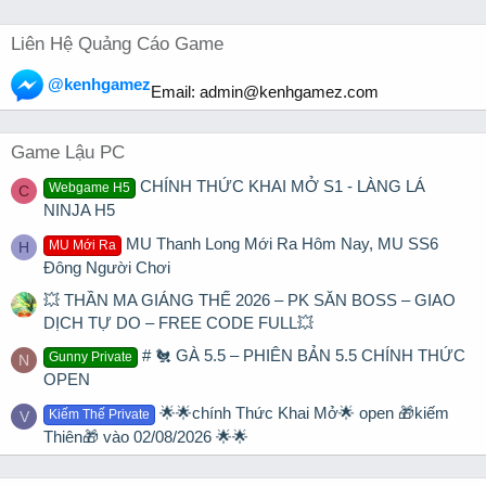
Liên Hệ Quảng Cáo Game
@kenhgamez
Email:
admin@kenhgamez.com
Game Lậu PC
CHÍNH THỨC KHAI MỞ S1 - LÀNG LÁ
Webgame H5
C
NINJA H5
MU Thanh Long Mới Ra Hôm Nay, MU SS6
MU Mới Ra
H
Đông Người Chơi
💥 THẦN MA GIÁNG THẾ 2026 – PK SĂN BOSS – GIAO
DỊCH TỰ DO – FREE CODE FULL💥
# 🐔 GÀ 5.5 – PHIÊN BẢN 5.5 CHÍNH THỨC
Gunny Private
N
OPEN
🌟🌟chính Thức Khai Mở🌟 open 🎁kiếm
Kiếm Thế Private
V
Thiên🎁 vào 02/08/2026 🌟🌟