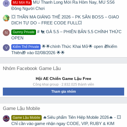
MU Thanh Long Mới Ra Hôm Nay, MU SS6
MU Mới Ra
H
Đông Người Chơi
💥 THẦN MA GIÁNG THẾ 2026 – PK SĂN BOSS – GIAO
DỊCH TỰ DO – FREE CODE FULL💥
# 🐔 GÀ 5.5 – PHIÊN BẢN 5.5 CHÍNH THỨC
Gunny Private
N
OPEN
🌟🌟chính Thức Khai Mở🌟 open 🎁kiếm
Kiếm Thế Private
V
Thiên🎁 vào 02/08/2026 🌟🌟
Nhóm Facebook Game Lậu
Hội AE Chiến Game Lậu Free
Công khai group · 2.832.025 thành viên
Tham gia nhóm
Game Lậu Mobile
🔥Siêu phẩm Tiên Hiệp Mobile 2026🔥 - 💥
Game Lậu Mobile
Chỉ cần vào game nhận ngay CODE, VIP, RUBY & KIM