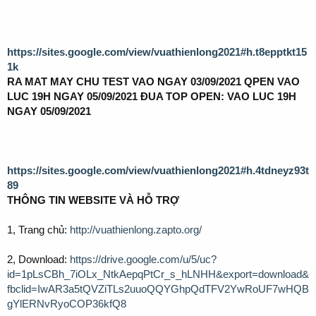
https://sites.google.com/view/vuathienlong2021#h.t8epptkt15
1k
RA MAT MAY CHU TEST VAO NGAY 03/09/2021 QPEN VAO
LUC 19H NGAY 05/09/2021 ĐUA TOP OPEN: VAO LUC 19H
NGAY 05/09/2021
https://sites.google.com/view/vuathienlong2021#h.4tdneyz93t
89
THÔNG TIN WEBSITE VÀ HỖ TRỢ
1, Trang chủ:
http://vuathienlong.zapto.org/
2, Download:
https://drive.google.com/u/5/uc?
id=1pLsCBh_7iOLx_NtkAepqPtCr_s_hLNHH&export=download&
fbclid=IwAR3a5tQVZiTLs2uuoQQYGhpQdTFV2YwRoUF7wHQB
gYlERNvRyoCOP36kfQ8