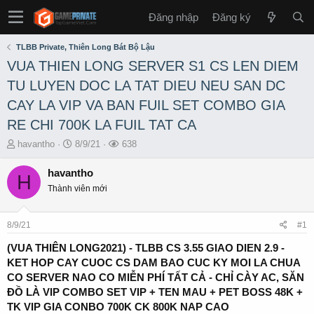
Đăng nhập
Đăng ký
TLBB Private, Thiên Long Bát Bộ Lậu
VUA THIEN LONG SERVER S1 CS LEN DIEM
TU LUYEN DOC LA TAT DIEU NEU SAN DC
CAY LA VIP VA BAN FUIL SET COMBO GIA
RE CHI 700K LA FUIL TAT CA
T
S
L
havantho
8/9/21
638
h
t
ư
r
a
ợ
havantho
H
e
r
t
Thành viên mới
a
t
x
d
d
e
s
a
m
8/9/21
#1
t
t
a
e
(VUA THIÊN LONG2021) - TLBB CS 3.55 GIAO DIEN 2.9 -
r
KET HOP CAY CUOC CS DAM BAO CUC KY MOI LA CHUA
t
CO SERVER NAO CO MIỄN PHÍ TẤT CẢ - CHỈ CÀY AC, SĂN
e
ĐỒ LÀ VIP COMBO SET VIP + TEN MAU + PET BOSS 48K +
r
TK VIP GIA CONBO 700K CK 800K NAP CAO