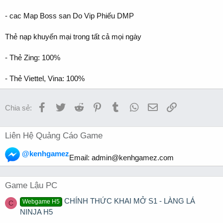
- cac Map Boss san Do Vip Phiếu DMP
Thẻ nạp khuyến mại trong tất cả mọi ngày
- Thẻ Zing: 100%
- Thẻ Viettel, Vina: 100%
Facebook
Twitter
Reddit
Pinterest
Tumblr
WhatsApp
Email
Link
Chia sẻ:
Liên Hệ Quảng Cáo Game
@kenhgamez
Email:
admin@kenhgamez.com
Game Lậu PC
CHÍNH THỨC KHAI MỞ S1 - LÀNG LÁ
Webgame H5
C
NINJA H5