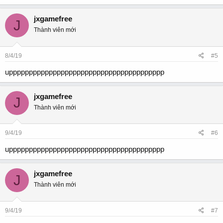
jxgamefree
J
Thành viên mới
8/4/19
#5
uppppppppppppppppppppppppppppppppppppppp
jxgamefree
J
Thành viên mới
9/4/19
#6
uppppppppppppppppppppppppppppppppppppppp
jxgamefree
J
Thành viên mới
9/4/19
#7