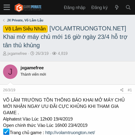
Đăng nhập
Đăng ký
JX Private, Võ Lâm Lậu
[VOLAMTRUONGTON.NET]
Võ Lâm Siêu Nhân
Khai mở máy chủ mới 16 giờ ngày 23/4 hỗ trợ
tân thủ khủng
T
S
L
jxgamefree
26/3/19
4,819
h
t
ư
r
a
ợ
jxgamefree
J
e
r
t
Thành viên mới
a
t
x
d
d
e
s
a
m
26/3/19
#1
t
t
a
e
VÕ LÂM TRƯỜNG TỒN THÔNG BÁO KHAI MỞ MÁY CHỦ
r
MỚI NHẬN NGAY ƯU ĐÃI CỰC KHỦNG KHI THAM GIA
t
GAME .
e
r
Alphatest Vào Lúc 12h00 19/4/2019
Open chính thức Vào Lúc 16h00 23/4/2019
Trang chủ game :
http://volamtruongton.net/