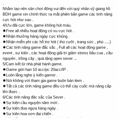
.
Nhằm tạo nên sân chơi đông vui đến với quý nhân sỹ giang hồ
BDH game xin chính thức ra mắt phiên bản game các tính năng
cực hót như sau .
4/Ưu đãi cực lớn, game không hút máu.
✸Free all nhiều hoạt động có xu cực hót .
✸Nhận thưởng hàng ngày cực khủng .
✸Nhận miễn phí các hỗ trợ hót ( thú cưỡi , trang sức , phù .....)
✸Các tính năng game đắc sắc , Full all các hoạt động game ,
event , sự kiện , các hoạt động giải trí giảm stress bầu cua , cầu
nguyện , trồng cây , quà tặng open sever ...
5/Cam kết từ nhà phát hành game.
✸Game giới hạn 10 acc/pc 20acc/IP .
✸Luôn lắng nghe ý kiến gamer .
✸Nói không với tham gia game buôn bán item .
✸Tất cả các tính năng game đều có thể cày cuốc mà nâng cấp
lên đuợc .
6/Các tính năng đăc sắc của Sever .
✸Sự kiện cầu nguyện năm mới .
✸Sự kiện đua ngựa hàng ngày .
✸Sự kiên hoa sơn đại chiến .