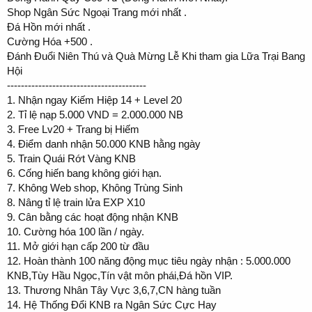
Shop Ngân Sức Ngoại Trang mới nhất .
Đá Hồn mới nhất .
Cường Hóa +500 .
Đánh Đuổi Niên Thú và Quà Mừng Lễ Khi tham gia Lữa Trại Bang
Hội
----------------------------------------
1. Nhận ngay Kiếm Hiệp 14 + Level 20
2. Tỉ lệ nạp 5.000 VND = 2.000.000 NB
3. Free Lv20 + Trang bị Hiếm
4. Điểm danh nhận 50.000 KNB hằng ngày
5. Train Quái Rớt Vàng KNB
6. Cống hiến bang không giới hạn.
7. Không Web shop, Không Trùng Sinh
8. Nâng tỉ lệ train lửa EXP X10
9. Cân bằng các hoạt động nhận KNB
10. Cường hóa 100 lần / ngày.
11. Mở giới hạn cấp 200 từ đầu
12. Hoàn thành 100 năng động mục tiêu ngày nhận : 5.000.000
KNB,Tùy Hầu Ngọc,Tín vật môn phái,Đá hồn VIP.
13. Thương Nhân Tây Vực 3,6,7,CN hàng tuần
14. Hệ Thống Đổi KNB ra Ngân Sức Cực Hay