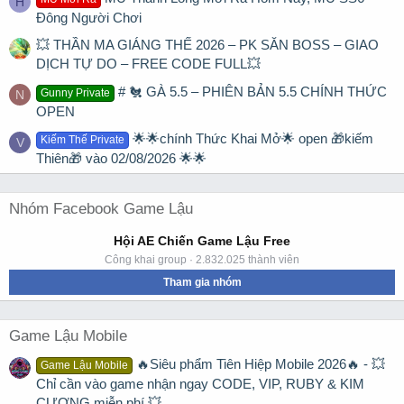
H
Đông Người Chơi
💥 THẦN MA GIÁNG THẾ 2026 – PK SĂN BOSS – GIAO
DỊCH TỰ DO – FREE CODE FULL💥
# 🐔 GÀ 5.5 – PHIÊN BẢN 5.5 CHÍNH THỨC
Gunny Private
N
OPEN
🌟🌟chính Thức Khai Mở🌟 open 🎁kiếm
Kiếm Thế Private
V
Thiên🎁 vào 02/08/2026 🌟🌟
Nhóm Facebook Game Lậu
Hội AE Chiến Game Lậu Free
Công khai group · 2.832.025 thành viên
Tham gia nhóm
Game Lậu Mobile
🔥Siêu phẩm Tiên Hiệp Mobile 2026🔥 - 💥
Game Lậu Mobile
Chỉ cần vào game nhận ngay CODE, VIP, RUBY & KIM
CƯƠNG miễn phí 💥