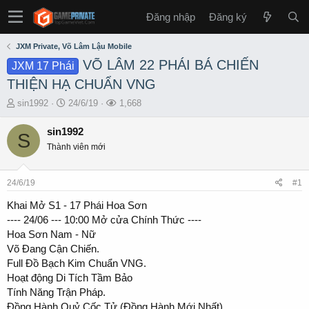
Đăng nhập
Đăng ký
JXM Private, Võ Lâm Lậu Mobile
VÕ LÂM 22 PHÁI BÁ CHIẾN
JXM 17 Phái
THIỆN HẠ CHUẨN VNG
T
S
L
sin1992
24/6/19
1,668
h
t
ư
r
a
ợ
sin1992
S
e
r
t
Thành viên mới
a
t
x
d
d
e
s
a
m
24/6/19
#1
t
t
a
e
Khai Mở S1 - 17 Phái Hoa Sơn
r
---- 24/06 --- 10:00 Mở cửa Chính Thức ----
t
Hoa Sơn Nam - Nữ
e
Võ Đang Cận Chiến.
r
Full Đồ Bạch Kim Chuẩn VNG.
Hoạt động Di Tích Tầm Bảo
Tính Năng Trận Pháp.
Đồng Hành Quỷ Cốc Tử (Đồng Hành Mới Nhất).