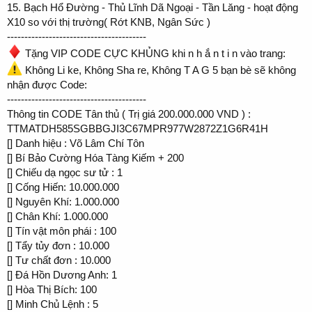
15. Bạch Hổ Đường - Thủ Lĩnh Dã Ngoại - Tần Lăng - hoạt động
X10 so với thị trường( Rớt KNB, Ngân Sức )
----------------------------------------
Tặng VIP CODE CỰC KHỦNG khi n h ắ n t i n vào trang:
Không Li ke, Không Sha re, Không T A G 5 bạn bè sẽ không
nhận được Code:
----------------------------------------
Thông tin CODE Tân thủ ( Trị giá 200.000.000 VND ) :
TTMATDH585SGBBGJI3C67MPR977W2872Z1G6R41H
[️] Danh hiệu : Võ Lâm Chí Tôn
[️] Bí Bảo Cường Hóa Tàng Kiếm + 200
[️] Chiếu dạ ngọc sư tử : 1
[️] Cống Hiến: 10.000.000
[️] Nguyên Khí: 1.000.000
[️] Chân Khí: 1.000.000
[️] Tín vật môn phái : 100
[️] Tẩy tủy đơn : 10.000
[️] Tư chất đơn : 10.000
[️] Đá Hồn Dương Anh: 1
[️] Hòa Thị Bích: 100
[️] Minh Chủ Lệnh : 5