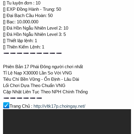
[️] Tu luyện đơn : 10
[️] EXP Đồng Hành - Trung: 50
[️] Đại Bạch Cầu Hoàn: 50
[️] Bạc: 10.000.000
[️] Đá Hồn Ngẫu Nhiên Level 2: 10
[️] Đá Hồn Ngẫu Nhiên Level 3: 5
[️] Thiết lập lệnh: 1
[️] Thiên Kiếm Lệnh: 1
Phiên Bản 17 Phái Đông người chơi nhất
Tỉ Lệ Nạp X30000 Lần So Với VNG
Tiêu Chí Bền Vững - Ổn Định - Lâu Dài
Lối Chơi Dựa Theo Chuẩn VNG
Cập Nhật Liên Tục Theo NPH Chính Thống
Trang Chủ :
http://vltk17p.choingay.net/