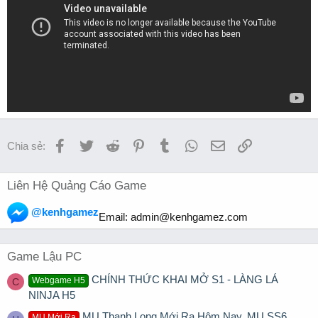
Facebook
Twitter
Reddit
Pinterest
Tumblr
WhatsApp
Email
Link
Chia sẻ:
Liên Hệ Quảng Cáo Game
@kenhgamez
Email:
admin@kenhgamez.com
Game Lậu PC
CHÍNH THỨC KHAI MỞ S1 - LÀNG LÁ
Webgame H5
C
NINJA H5
MU Thanh Long Mới Ra Hôm Nay, MU SS6
MU Mới Ra