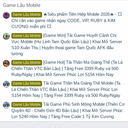
Game Lậu Mobile
🔥Siêu phẩm Tiên Hiệp Mobile 2026🔥 - 💥
Game Lậu Mobile
Chỉ cần vào game nhận ngay CODE, VIP, RUBY & KIM
CƯƠNG miễn phí 💥
[Game Mới] Tải Game Huyết Cảnh Chi
Game Lậu Mobile
Vực Mobile (Hư Linh Tam Quốc Bản Lậu) | Khai Mở Server
S10-Xuân Thu | Huyền thoại game Tam Quốc AFK đấu
tướng
[Game Hot] Tải Thần Ma Giáng Thế (Ta Là
Game Lậu Mobile
Chiến Thần VTC Bản Lậu) | Tặng Free 3399 Ruby và 500
Ruby/Ngày | Khai Mở Server Phúc Lợi S154 Hôm Nay
Tải Game Thần Ma Giáng Thế Mobile (Ta
Game Lậu Mobile
Là Chiến Thần VTC Bản Lậu) | Khai Mở Server Phúc Lợi
S154 Hôm Nay | Tặng Free 3399 Ruby và 500 Ruby/Ngày
Tải Game Phù Sinh Mộng Mobile (Thiên Cơ
Game Lậu Mobile
Quyền 4D - Chiến Giới 4D Bản Lậu) | Khai Mở Server Phúc
Lợi S240 Hôm Nay | Tặng Free Code 1 Tỷ Kim Cương