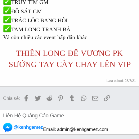
TRUY TÌM GM
ĐỒ SÁT GM
TRÁC LỘC BANG HỘI
TAM LONG TRANH BÁ
Và còn nhiều các event hấp dẫn khác
THIÊN LONG ĐẾ VƯƠNG PK
SƯỚNG TAY CÀY CHAY LÊN VIP
Last edited:
23/7/21
Facebook
Twitter
Reddit
Pinterest
Tumblr
WhatsApp
Email
Link
Chia sẻ:
Liên Hệ Quảng Cáo Game
@kenhgamez
Email:
admin@kenhgamez.com