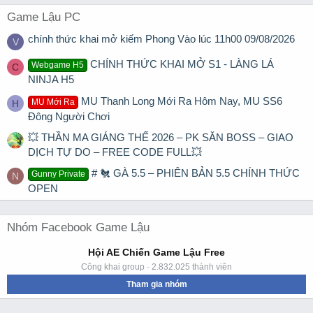
Game Lậu PC
chính thức khai mở kiếm Phong Vào lúc 11h00 09/08/2026
V
CHÍNH THỨC KHAI MỞ S1 - LÀNG LÁ
Webgame H5
C
NINJA H5
MU Thanh Long Mới Ra Hôm Nay, MU SS6
MU Mới Ra
H
Đông Người Chơi
💥 THẦN MA GIÁNG THẾ 2026 – PK SĂN BOSS – GIAO
DỊCH TỰ DO – FREE CODE FULL💥
# 🐔 GÀ 5.5 – PHIÊN BẢN 5.5 CHÍNH THỨC
Gunny Private
N
OPEN
Nhóm Facebook Game Lậu
Hội AE Chiến Game Lậu Free
Công khai group · 2.832.025 thành viên
Tham gia nhóm