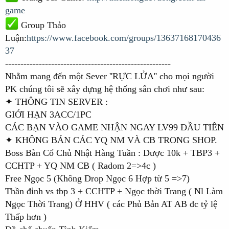
game
Group Thảo
Luận:
https://www.facebook.com/groups/13637168170436
37
------------------------------------------------------
Nhằm mang đến một Sever ''RỰC LỬA'' cho mọi người
PK chúng tôi sẽ xây dựng hệ thống sân chơi như sau:
✦ THÔNG TIN SERVER :
GIỚI HẠN 3ACC/1PC
CÁC BẠN VÀO GAME NHẬN NGAY LV99 ĐẦU TIÊN
✦ KHÔNG BÁN CÁC YQ NM VÀ CB TRONG SHOP.
Boss Bàn Cổ Chủ Nhật Hàng Tuần : Dược 10k + TBP3 +
CCHTP + YQ NM CB ( Radom 2=>4c )
Free Ngọc 5 (Không Drop Ngọc 6 Hợp từ 5 =>7)
Thần đỉnh vs tbp 3 + CCHTP + Ngọc thời Trang ( Nl Làm
Ngọc Thời Trang) Ở HHV ( các Phủ Bản AT AB đc tỷ lệ
Thấp hơn )