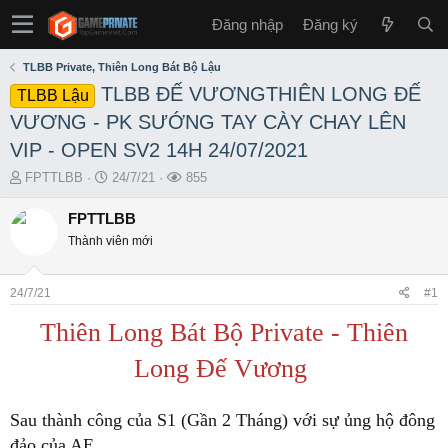
Đăng nhập
Đăng ký
TLBB Private, Thiên Long Bát Bộ Lậu
TLBB ĐẾ VƯƠNGTHIÊN LONG ĐẾ
TLBB Lậu
VƯƠNG - PK SƯỚNG TAY CÀY CHAY LÊN
VIP - OPEN SV2 14H 24/07/2021
T
S
L
FPTTLBB
24/7/21
855
h
t
ư
r
a
ợ
FPTTLBB
e
r
t
Thành viên mới
a
t
x
d
d
e
s
a
m
24/7/21
#1
t
t
a
e
Thiên Long Bát Bộ Private - Thiên
r
t
Long Đế Vương
e
r
Sau thành công của S1 (Gần 2 Tháng) với sự ủng hộ đông
đảo của AE