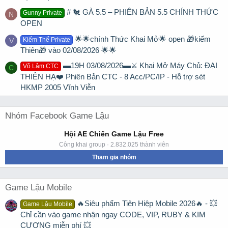
# 🐔 GÀ 5.5 – PHIÊN BẢN 5.5 CHÍNH THỨC
Gunny Private
N
OPEN
🌟🌟chính Thức Khai Mở🌟 open 🎁kiếm
Kiếm Thế Private
V
Thiên🎁 vào 02/08/2026 🌟🌟
▬19H 03/08/2026▬⚔️ Khai Mở Máy Chủ: ĐẠI
Võ Lâm CTC
C
THIÊN HẠ❤️ Phiên Bản CTC - 8 Acc/PC/IP - Hỗ trợ sét
HKMP 2005 Vĩnh Viễn
Nhóm Facebook Game Lậu
Hội AE Chiến Game Lậu Free
Công khai group · 2.832.025 thành viên
Tham gia nhóm
Game Lậu Mobile
🔥Siêu phẩm Tiên Hiệp Mobile 2026🔥 - 💥
Game Lậu Mobile
Chỉ cần vào game nhận ngay CODE, VIP, RUBY & KIM
CƯƠNG miễn phí 💥