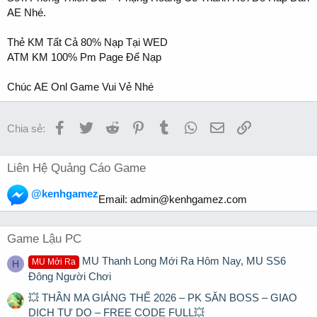
AE Nhé.
Thẻ KM Tất Cả 80% Nạp Tại WED
ATM KM 100% Pm Page Để Nạp
Chúc AE Onl Game Vui Vẻ Nhé
Facebook
Twitter
Reddit
Pinterest
Tumblr
WhatsApp
Email
Link
Chia sẻ:
Liên Hệ Quảng Cáo Game
@kenhgamez
Email:
admin@kenhgamez.com
Game Lậu PC
MU Thanh Long Mới Ra Hôm Nay, MU SS6
MU Mới Ra
H
Đông Người Chơi
💥 THẦN MA GIÁNG THẾ 2026 – PK SĂN BOSS – GIAO
DỊCH TỰ DO – FREE CODE FULL💥