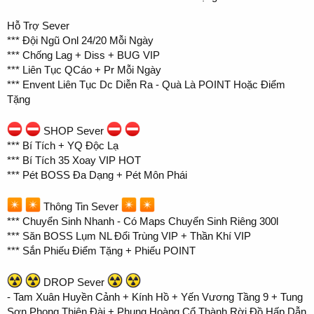
Hỗ Trợ Sever
*** Đội Ngũ Onl 24/20 Mỗi Ngày
*** Chống Lag + Diss + BUG VIP
*** Liên Tục QCáo + Pr Mỗi Ngày
*** Envent Liên Tục Dc Diễn Ra - Quà Là POINT Hoặc Điểm
Tặng
SHOP Sever
*** Bí Tích + YQ Độc Lạ
*** Bí Tích 35 Xoay VIP HOT
*** Pét BOSS Đa Dạng + Pét Môn Phái
Thông Tin Sever
*** Chuyển Sinh Nhanh - Có Maps Chuyển Sinh Riêng 300l
*** Săn BOSS Lụm NL Đổi Trùng VIP + Thần Khí VIP
*** Sắn Phiếu Điểm Tặng + Phiếu POINT
DROP Sever
- Tam Xuân Huyền Cảnh + Kính Hồ + Yến Vương Tầng 9 + Tung
Sơn Phong Thiên Đài + Phụng Hoàng Cổ Thành Rời Đồ Hấp Dẫn