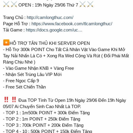
OPEN : 19h Ngày 29/06 Thứ 7
Trang Chủ :
http://camlongthuc.com/
Page Hỗ Trợ :
https://www.facebook.com/tlcamlongthuc/
Tải Game :
https://docs.google.com/uc…
HỖ TRỢ TÂN THỦ KHI SERVER OPEN
- Hỗ Trợ 300k POINT Cho Tất Cả Nhân Vật Vào Game Khi Mở
Tay Nải Nhấn Là Có + Xong Ra Wed Cộng Và Rút ( Đổi Phái Mất
Ráng Chịu Nhé )
- Vào Game Nhận KNB + Vàng Free
- Nhận Sét Trùng Lâu VIP Mới
- Free Ngọc Cấp 9
- Free Sét Chiến Thần
Đua TOP Tính Từ Open 19h Ngày 29/06 Đến 19h Ngày
05/07 Ai Chuyển Sinh Cao Nhất Là TOP.
- TOP 1 : 1m500k POINT + 300k Điểm Tặng
- TOP 2 : 1m POINT + 250k Điểm Tặng
- TOP 3 : 700k POINT + 200k Điểm Tặng
- TOP 4 - 10 : 500k POINT + 150k Điểm Tặng