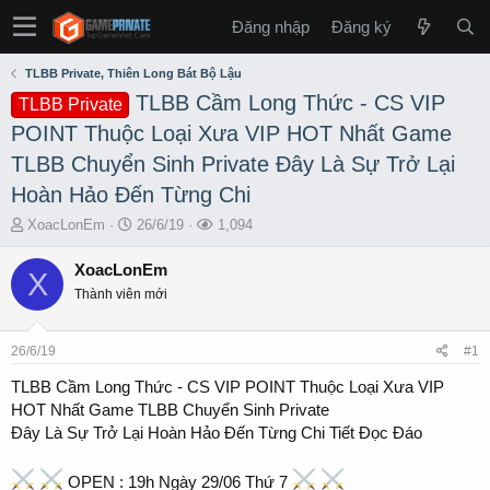
Đăng nhập
Đăng ký
TLBB Private, Thiên Long Bát Bộ Lậu
TLBB Cầm Long Thức - CS VIP
TLBB Private
POINT Thuộc Loại Xưa VIP HOT Nhất Game
TLBB Chuyển Sinh Private Đây Là Sự Trở Lại
Hoàn Hảo Đến Từng Chi
T
S
L
XoacLonEm
26/6/19
1,094
h
t
ư
r
a
ợ
XoacLonEm
X
e
r
t
Thành viên mới
a
t
x
d
d
e
s
a
m
26/6/19
#1
t
t
a
e
TLBB Cầm Long Thức - CS VIP POINT Thuộc Loại Xưa VIP
r
HOT Nhất Game TLBB Chuyển Sinh Private
t
Đây Là Sự Trở Lại Hoàn Hảo Đến Từng Chi Tiết Đọc Đáo
e
r
OPEN : 19h Ngày 29/06 Thứ 7