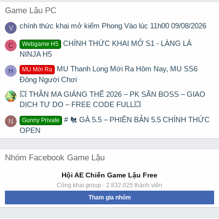
Game Lậu PC
chính thức khai mở kiếm Phong Vào lúc 11h00 09/08/2026
V
CHÍNH THỨC KHAI MỞ S1 - LÀNG LÁ
Webgame H5
C
NINJA H5
MU Thanh Long Mới Ra Hôm Nay, MU SS6
MU Mới Ra
H
Đông Người Chơi
💥 THẦN MA GIÁNG THẾ 2026 – PK SĂN BOSS – GIAO
DỊCH TỰ DO – FREE CODE FULL💥
# 🐔 GÀ 5.5 – PHIÊN BẢN 5.5 CHÍNH THỨC
Gunny Private
N
OPEN
Nhóm Facebook Game Lậu
Hội AE Chiến Game Lậu Free
Công khai group · 2.832.025 thành viên
Tham gia nhóm