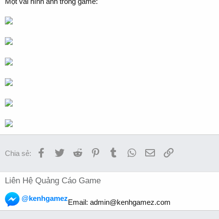
Một vài hình ảnh trong game:
Facebook
Twitter
Reddit
Pinterest
Tumblr
WhatsApp
Email
Link
Chia sẻ:
Liên Hệ Quảng Cáo Game
@kenhgamez
Email:
admin@kenhgamez.com