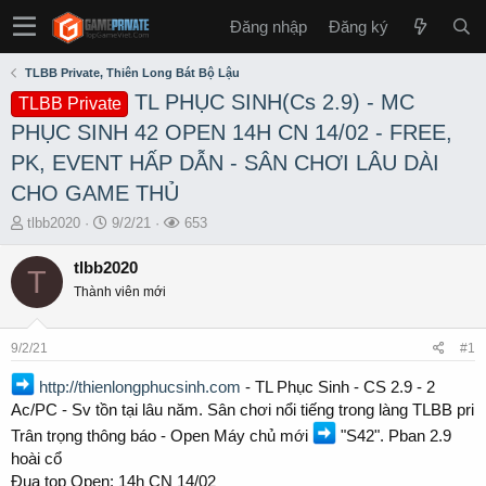
Đăng nhập
Đăng ký
TLBB Private, Thiên Long Bát Bộ Lậu
TL PHỤC SINH(Cs 2.9) - MC
TLBB Private
PHỤC SINH 42 OPEN 14H CN 14/02 - FREE,
PK, EVENT HẤP DẪN - SÂN CHƠI LÂU DÀI
CHO GAME THỦ
T
S
L
tlbb2020
9/2/21
653
h
t
ư
r
a
ợ
tlbb2020
T
e
r
t
Thành viên mới
a
t
x
d
d
e
s
a
m
9/2/21
#1
t
t
a
e
http://thienlongphucsinh.com
- TL Phục Sinh - CS 2.9 - 2
r
Ac/PC - Sv tồn tại lâu năm. Sân chơi nổi tiếng trong làng TLBB pri
t
Trân trọng thông báo - Open Máy chủ mới
"S42". Pban 2.9
e
r
hoài cổ
Đua top Open: 14h CN 14/02