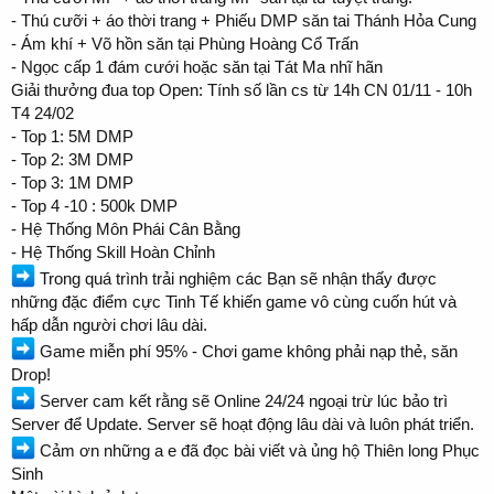
- Thú cưỡi + áo thời trang + Phiếu DMP săn tai Thánh Hỏa Cung
- Ám khí + Võ hồn săn tại Phùng Hoàng Cổ Trấn
- Ngọc cấp 1 đám cưới hoặc săn tại Tát Ma nhĩ hãn
Giải thưởng đua top Open: Tính số lần cs từ 14h CN 01/11 - 10h
T4 24/02
- Top 1: 5M DMP
- Top 2: 3M DMP
- Top 3: 1M DMP
- Top 4 -10 : 500k DMP
- Hệ Thống Môn Phái Cân Bằng
- Hệ Thống Skill Hoàn Chỉnh
Trong quá trình trải nghiệm các Bạn sẽ nhận thấy được
những đặc điểm cực Tinh Tế khiến game vô cùng cuốn hút và
hấp dẫn người chơi lâu dài.
Game miễn phí 95% - Chơi game không phải nạp thẻ, săn
Drop!
Server cam kết rằng sẽ Online 24/24 ngoại trừ lúc bảo trì
Server để Update. Server sẽ hoạt động lâu dài và luôn phát triển.
Cảm ơn những a e đã đọc bài viết và ủng hộ Thiên long Phục
Sinh