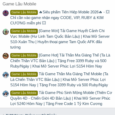
Game Lậu Mobile
🔥Siêu phẩm Tiên Hiệp Mobile 2026🔥 - 💥
Game Lậu Mobile
Chỉ cần vào game nhận ngay CODE, VIP, RUBY & KIM
CƯƠNG miễn phí 💥
[Game Mới] Tải Game Huyết Cảnh Chi
Game Lậu Mobile
Vực Mobile (Hư Linh Tam Quốc Bản Lậu) | Khai Mở Server
S10-Xuân Thu | Huyền thoại game Tam Quốc AFK đấu
tướng
[Game Hot] Tải Thần Ma Giáng Thế (Ta Là
Game Lậu Mobile
Chiến Thần VTC Bản Lậu) | Tặng Free 3399 Ruby và 500
Ruby/Ngày | Khai Mở Server Phúc Lợi S154 Hôm Nay
Tải Game Thần Ma Giáng Thế Mobile (Ta
Game Lậu Mobile
Là Chiến Thần VTC Bản Lậu) | Khai Mở Server Phúc Lợi
S154 Hôm Nay | Tặng Free 3399 Ruby và 500 Ruby/Ngày
Tải Game Phù Sinh Mộng Mobile (Thiên Cơ
Game Lậu Mobile
Quyền 4D - Chiến Giới 4D Bản Lậu) | Khai Mở Server Phúc
Lợi S240 Hôm Nay | Tặng Free Code 1 Tỷ Kim Cương