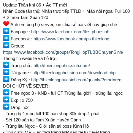
Update Thần khí 86 + Áo TT mới
Nhận Code tân thủ: Nhận trực tiếp TTLĐ + Mão nội ngoại Full 100
+ 2 món Tam Xuân 120
Anh em ủng hộ server, xin chia sẻ bài viết này giúp nhé
Fanpage :
https://www.facebook.com/tlcs.phucsinh
Facebook :
https://www.facebook.com/ps.thienlong
Group:
https://www.facebook.com/groups/TongHopTLBBChuyenSinh/
Thông tin website và hỗ trợ:
Trang chủ :
http://thienlongphucsinh.com/
Tải game :
http://thienlongphucsinh.com/download.php
Đăng Ký :
http://thienlongphucsinh.com/quanly/?cmd=reg
ĐÔI CHÚT VỀ SEVER :
Free ngọc 8 - KNB - full CT Trùng lâu giới + trùng lâu ngọc
Exp : x 750
Drop : x2
- Trang bị 4 mon full 100 bán shop 30k dmp 1 phát
- Sét 120 săn tại Tam Xuân Huyền Cảnh
- Trùng lâu Ngọc - Giới săn tại boss Kính Hồ
- Thú cưỡi MP + áo thời trang MP săn tại tứ tuyệt trang.