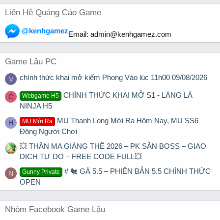
Liên Hệ Quảng Cáo Game
@kenhgamez
Email:
admin@kenhgamez.com
Game Lậu PC
chính thức khai mở kiếm Phong Vào lúc 11h00 09/08/2026
V
CHÍNH THỨC KHAI MỞ S1 - LÀNG LÁ
Webgame H5
C
NINJA H5
MU Thanh Long Mới Ra Hôm Nay, MU SS6
MU Mới Ra
H
Đông Người Chơi
💥 THẦN MA GIÁNG THẾ 2026 – PK SĂN BOSS – GIAO
DỊCH TỰ DO – FREE CODE FULL💥
# 🐔 GÀ 5.5 – PHIÊN BẢN 5.5 CHÍNH THỨC
Gunny Private
N
OPEN
Nhóm Facebook Game Lậu