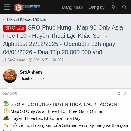
Đăng nhập
Đăng ký
Silkroad Private, SRO Lậu
SRO Phục Hưng - Map 90 Only Asia -
SRO Lậu
Free F10 - Huyền Thoại Lạc Khắc Sơn -
Alphatest 27/12/2025 - Openbeta 13h ngày
04/01/2026 - Đua Tốp 20.000.000 vnđ
T
S
L
SroAnhem
20/12/25
602
h
t
ư
r
a
ợ
SroAnhem
e
r
t
Thành viên mới
a
t
x
d
d
e
s
a
m
20/12/25
#1
t
t
a
e
SRO PHỤC HƯNG - HUYỀN THOẠI LẠC KHẮC SƠN
r
Map 90 Only Asia | Free F10 | Free Gsilk Online
t
e
Huyền Thoại Lạc Khắc Sơn Trỗi Dậy
r
Trở về thời hoàng kim của Silkroad – nơi kỹ năng và thời gian