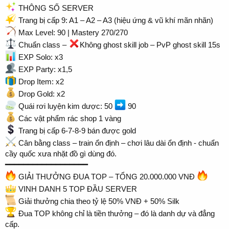
THÔNG SỐ SERVER
Trang bị cấp 9: A1 – A2 – A3 (hiệu ứng & vũ khí mãn nhãn)
Max Level: 90 | Mastery 270/270
Chuẩn class –
Không ghost skill job – PvP ghost skill 15s
EXP Solo: x3
EXP Party: x1,5
Drop Item: x2
Drop Gold: x2
Quái rơi luyện kim dược: 50
90
Các vật phẩm rác shop 1 vàng
Trang bị cấp 6-7-8-9 bán được gold
Cân bằng class – train ổn định – chơi lâu dài ổn định - chuẩn
cầy quốc xưa nhặt đồ gì dùng đó.
━━━━━━━━━━━━━━━━━━
GIẢI THƯỞNG ĐUA TOP – TỔNG 20.000.000 VNĐ
VINH DANH 5 TOP ĐẦU SERVER
Giải thưởng chia theo tỷ lệ 50% VNĐ + 50% Silk
Đua TOP không chỉ là tiền thưởng – đó là danh dự và đẳng
cấp.