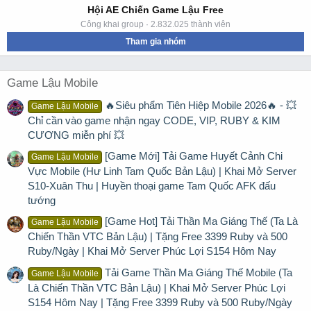
Hội AE Chiến Game Lậu Free
Công khai group · 2.832.025 thành viên
Tham gia nhóm
Game Lậu Mobile
🔥Siêu phẩm Tiên Hiệp Mobile 2026🔥 - 💥
Game Lậu Mobile
Chỉ cần vào game nhận ngay CODE, VIP, RUBY & KIM
CƯƠNG miễn phí 💥
[Game Mới] Tải Game Huyết Cảnh Chi
Game Lậu Mobile
Vực Mobile (Hư Linh Tam Quốc Bản Lậu) | Khai Mở Server
S10-Xuân Thu | Huyền thoại game Tam Quốc AFK đấu
tướng
[Game Hot] Tải Thần Ma Giáng Thế (Ta Là
Game Lậu Mobile
Chiến Thần VTC Bản Lậu) | Tặng Free 3399 Ruby và 500
Ruby/Ngày | Khai Mở Server Phúc Lợi S154 Hôm Nay
Tải Game Thần Ma Giáng Thế Mobile (Ta
Game Lậu Mobile
Là Chiến Thần VTC Bản Lậu) | Khai Mở Server Phúc Lợi
S154 Hôm Nay | Tặng Free 3399 Ruby và 500 Ruby/Ngày