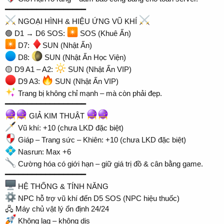
━━━━━━━━━━━━━━━━━━
NGOẠI HÌNH & HIỆU ỨNG VŨ KHÍ
🟢 D1 → D6 SOS:
SOS (Khuê Ấn)
D7:
SUN (Nhật Ấn)
D8:
SUN (Nhật Ấn Học Viện)
🟡 D9 A1 – A2:
SUN (Nhật Ấn VIP)
D9 A3:
SUN (Nhật Ấn VIP)
Trang bị không chỉ mạnh – mà còn phải đẹp.
━━━━━━━━━━━━━━━━━━
GIẢ KIM THUẬT
Vũ khí: +10 (chưa LKD đặc biệt)
Giáp – Trang sức – Khiên: +10 (chưa LKD đặc biệt)
Nasrun: Max +6
Cường hóa có giới hạn – giữ giá trị đồ & cân bằng game.
━━━━━━━━━━━━━━━━━━
HỆ THỐNG & TÍNH NĂNG
NPC hỗ trợ vũ khí đến D5 SOS (NPC hiệu thuốc)
🖧 Máy chủ vật lý ổn định 24/24
Không lag – không dis