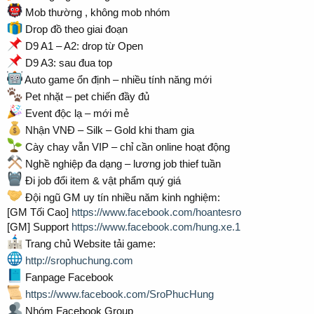
Mob thường , không mob nhóm
Drop đồ theo giai đoạn
D9 A1 – A2: drop từ Open
D9 A3: sau đua top
Auto game ổn định – nhiều tính năng mới
Pet nhặt – pet chiến đầy đủ
Event độc lạ – mới mẻ
Nhận VNĐ – Silk – Gold khi tham gia
Cày chay vẫn VIP – chỉ cần online hoạt động
Nghề nghiệp đa dạng – lương job thief tuần
Đi job đổi item & vật phẩm quý giá
Đội ngũ GM uy tín nhiều năm kinh nghiệm:
[GM Tối Cao]
https://www.facebook.com/hoantesro
[GM] Support
https://www.facebook.com/hung.xe.1
Trang chủ Website tải game:
http://srophuchung.com
Fanpage Facebook
https://www.facebook.com/SroPhucHung
Nhóm Facebook Group