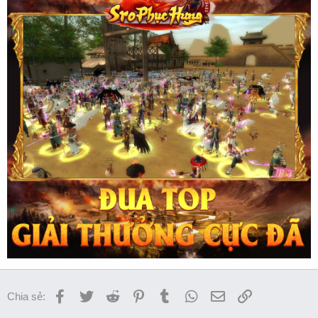
Facebook
Twitter
Reddit
Pinterest
Tumblr
WhatsApp
Email
Link
Chia sẻ: