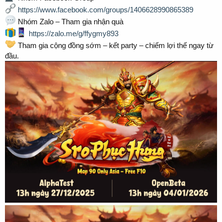
https://www.facebook.com/groups/1406628990865389
Nhóm Zalo – Tham gia nhận quà
https://zalo.me/g/ffygmy893
Tham gia cộng đồng sớm – kết party – chiếm lợi thế ngay từ
đầu.