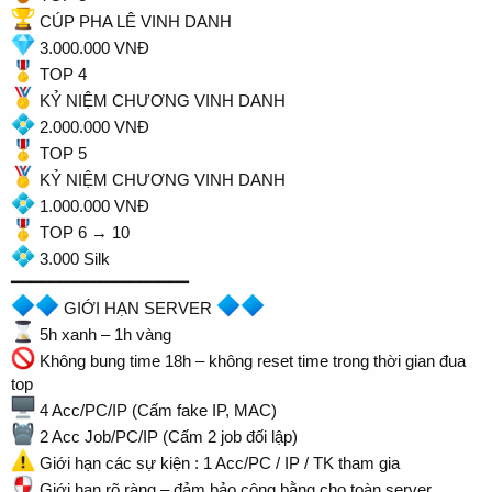
CÚP PHA LÊ VINH DANH
3.000.000 VNĐ
TOP 4
KỶ NIỆM CHƯƠNG VINH DANH
2.000.000 VNĐ
TOP 5
KỶ NIỆM CHƯƠNG VINH DANH
1.000.000 VNĐ
TOP 6 → 10
3.000 Silk
━━━━━━━━━━━━━━━━━━
GIỚI HẠN SERVER
5h xanh – 1h vàng
Không bung time 18h – không reset time trong thời gian đua
top
4 Acc/PC/IP (Cấm fake IP, MAC)
2 Acc Job/PC/IP (Cấm 2 job đối lập)
Giới hạn các sự kiện : 1 Acc/PC / IP / TK tham gia
Giới hạn rõ ràng – đảm bảo công bằng cho toàn server.