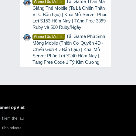
Tải Game Thần Ma
Game Lậu Mobile
Giáng Thế Mobile (Ta Là Chiến Thần
VTC Bản Lậu) | Khai Mở Server Phúc
Lợi S153 Hôm Nay | Tặng Free 3399
Ruby và 500 Ruby/Ngày
Tải Game Phù Sinh
Game Lậu Mobile
Mộng Mobile (Thiên Cơ Quyền 4D -
Chiến Giới 4D Bản Lậu) | Khai Mở
Server Phúc Lợi S240 Hôm Nay |
Tặng Free Code 1 Tỷ Kim Cương
ameTopViet
kiem the lau
tlbb private