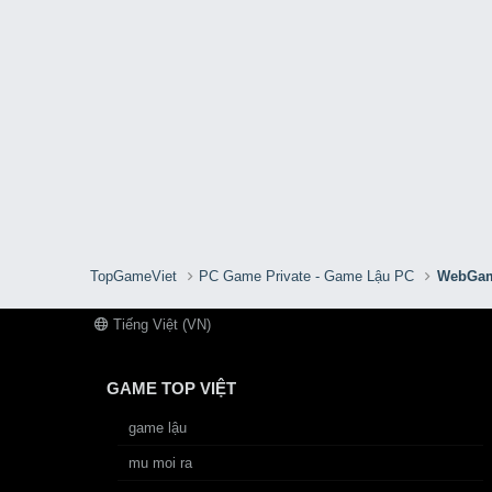
TopGameViet
PC Game Private - Game Lậu PC
WebGam
Tiếng Việt (VN)
GAME TOP VIỆT
game lậu
mu moi ra