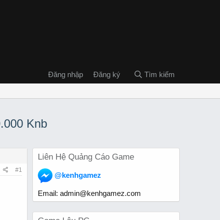
Đăng nhập
Đăng ký
Tìm kiếm
0.000 Knb
Liên Hệ Quảng Cáo Game
#1
@kenhgamez
Email:
admin@kenhgamez.com