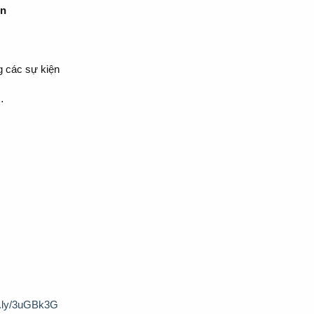
ền
g các sự kiện
…
it.ly/3uGBk3G