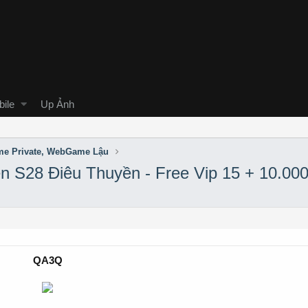
ile
Up Ảnh
e Private, WebGame Lậu
 S28 Điêu Thuyền - Free Vip 15 + 10.00
QA3Q