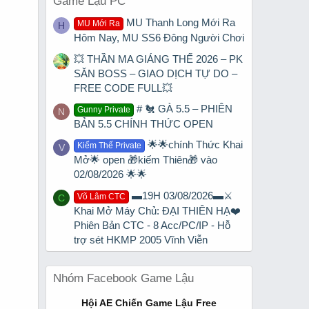
Game Lậu PC
MU Thanh Long Mới Ra
MU Mới Ra
H
Hôm Nay, MU SS6 Đông Người Chơi
💥 THẦN MA GIÁNG THẾ 2026 – PK
SĂN BOSS – GIAO DỊCH TỰ DO –
FREE CODE FULL💥
# 🐔 GÀ 5.5 – PHIÊN
Gunny Private
N
BẢN 5.5 CHÍNH THỨC OPEN
🌟🌟chính Thức Khai
Kiếm Thế Private
V
Mở🌟 open 🎁kiếm Thiên🎁 vào
02/08/2026 🌟🌟
▬19H 03/08/2026▬⚔️
Võ Lâm CTC
C
Khai Mở Máy Chủ: ĐẠI THIÊN HẠ❤️
Phiên Bản CTC - 8 Acc/PC/IP - Hỗ
trợ sét HKMP 2005 Vĩnh Viễn
Nhóm Facebook Game Lậu
Hội AE Chiến Game Lậu Free