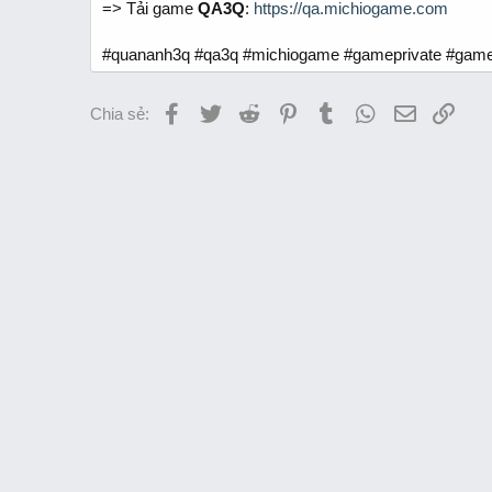
=> Tải game
QA3Q
:
https://qa.michiogame.com
#quananh3q #qa3q #michiogame #gameprivate #game
Facebook
Twitter
Reddit
Pinterest
Tumblr
WhatsApp
Email
Link
Chia sẻ: