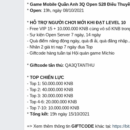
t
*
Game Mobile Quần Anh 3Q Open S28 Điêu Thuy
e
*
Open
: 19h, ngày 08/10/2021
r
*
HỖ TRỢ NGƯỜI CHƠI MỚI KHI ĐẠT LEVEL 10
- Free VIP 15 + 10.000.000 KNB cùng vô số KNB tron
- Sự kiện Open Server 7 ngày, 14 ngày
- Quà điểm năng động ngày, quà đi ải, quà đăng nhập
- Nhân 2 giá trị nạp 7 ngày đua Top
- Giftcode hàng tuần tại Hội quán game Michio
*
Giftcode tân thủ
: QA3QTANTHU
*
TOP CHIẾN LỰC
- Top 1: 50.000.000 KNB
- Top 2: 40.000.000 KNB
- Top 3: 30.000.000 KNB
- Top 4-6: 20.000.000 KNB
- Top 7-10: 10.000.000 KNB
*
Tổng kết
: 19h ngày 15/10/2021
=> Xem thêm thông tin
GIFTCODE
khác tại:
https://b