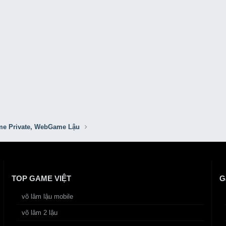
e Private, WebGame Lậu
TOP GAME VIỆT
G
võ lâm lậu mobile
võ lâm 2 lậu