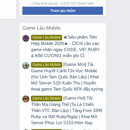
Công khai group · 2.832.025 thành viên
Tham gia nhóm
Game Lậu Mobile
🔥Siêu phẩm Tiên
Game Lậu Mobile
Hiệp Mobile 2026🔥 - 💥Chỉ cần vào
game nhận ngay CODE, VIP, RUBY
& KIM CƯƠNG miễn phí 💥
[Game Mới] Tải
Game Lậu Mobile
Game Huyết Cảnh Chi Vực Mobile
(Hư Linh Tam Quốc Bản Lậu) | Khai
Mở Server S10-Xuân Thu | Huyền
thoại game Tam Quốc AFK đấu tướng
[Game Hot] Tải
Game Lậu Mobile
Thần Ma Giáng Thế (Ta Là Chiến
Thần VTC Bản Lậu) | Tặng Free 3399
Ruby và 500 Ruby/Ngày | Khai Mở
Server Phúc Lợi S153 Hôm Nay