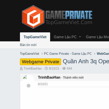
TopGameViet
Game Lậu PC
Game Lậu Mob
Bản tin mới
TopGameViet
PC Game Private - Game Lậu PC
WebGam
Quần Anh 3q Open
Webgame Private
T
S
L
TrinhBaoHan
8/10/21
644
h
t
ư
r
TrinhBaoHan
a
ợ
Thành viên mới
e
r
t
8/10/21
a
t
x
d
d
e
s
a
m
t
t
a
e
r