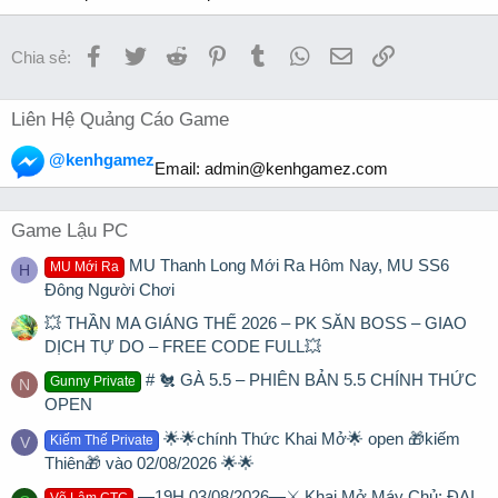
Facebook
Twitter
Reddit
Pinterest
Tumblr
WhatsApp
Email
Link
Chia sẻ:
Liên Hệ Quảng Cáo Game
@kenhgamez
Email:
admin@kenhgamez.com
Game Lậu PC
MU Thanh Long Mới Ra Hôm Nay, MU SS6
MU Mới Ra
H
Đông Người Chơi
💥 THẦN MA GIÁNG THẾ 2026 – PK SĂN BOSS – GIAO
DỊCH TỰ DO – FREE CODE FULL💥
# 🐔 GÀ 5.5 – PHIÊN BẢN 5.5 CHÍNH THỨC
Gunny Private
N
OPEN
🌟🌟chính Thức Khai Mở🌟 open 🎁kiếm
Kiếm Thế Private
V
Thiên🎁 vào 02/08/2026 🌟🌟
▬19H 03/08/2026▬⚔️ Khai Mở Máy Chủ: ĐẠI