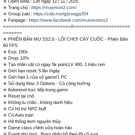
✯ Open Beta : 13h ngày 12 / 11 / 2025
✯ Trang chủ :
https://museson2.com/
✯ Group zalo :
https://zalo.me/g/jzwqga354
✯ Fanpage :
https://www.facebook.com/musesonss2
=========================//=====================
=======
✯ PHIÊN BẢN MU SS2.0 - LỐI CHƠI CÀY CUỐC - Phiên Bản
60 FPS
✯ Exp: 100x
✯ Drop: 10%
✯ Tạo nhân vật có ngay 5k point,LV 400, 1 triệu zen
✯ Giới hạn reset: 5 lần /ngày
✯ Giới hạn 1 cửa sổ game/1 PC
✯ Sử dụng Max 3 Options - Có cộng hưỡng
✯ Autoreset trực tiếp trong game
✯ Reset tại chổ
✯ Không tu chân , không danh hiệu
✯ Có hổ trợ NPC buff
✯ Có Auto train
✯ Hệ thống item nguyên thủy
✯ Dame class chỉnh sửa hoàn hảo
✯ Event phù hợp , Boss phân bổ theo lối cổ xưa