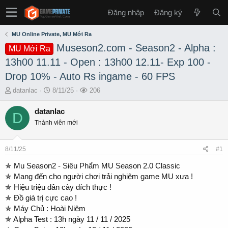
Đăng nhập
Đăng ký
MU Online Private, MU Mới Ra
Museson2.com - Season2 - Alpha :
MU Mới Ra
13h00 11.11 - Open : 13h00 12.11- Exp 100 -
Drop 10% - Auto Rs ingame - 60 FPS
T
S
L
datanlac
8/11/25
206
h
t
ư
r
a
ợ
datanlac
D
e
r
t
Thành viên mới
a
t
x
d
d
e
s
a
m
8/11/25
#1
t
t
a
e
✯ Mu Season2 - Siêu Phẩm MU Season 2.0 Classic
r
✯ Mang đến cho người chơi trải nghiệm game MU xưa !
t
✯ Hiệu triệu dân cày đích thực !
e
✯ Đồ giá trị cực cao !
r
✯ Máy Chủ : Hoài Niệm
✯ Alpha Test : 13h ngày 11 / 11 / 2025