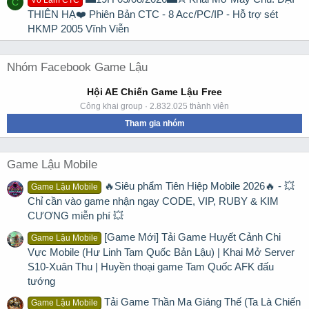
Võ Lâm CTC
C
THIÊN HẠ❤️ Phiên Bản CTC - 8 Acc/PC/IP - Hỗ trợ sét
HKMP 2005 Vĩnh Viễn
Nhóm Facebook Game Lậu
Hội AE Chiến Game Lậu Free
Công khai group · 2.832.025 thành viên
Tham gia nhóm
Game Lậu Mobile
🔥Siêu phẩm Tiên Hiệp Mobile 2026🔥 - 💥
Game Lậu Mobile
Chỉ cần vào game nhận ngay CODE, VIP, RUBY & KIM
CƯƠNG miễn phí 💥
[Game Mới] Tải Game Huyết Cảnh Chi
Game Lậu Mobile
Vực Mobile (Hư Linh Tam Quốc Bản Lậu) | Khai Mở Server
S10-Xuân Thu | Huyền thoại game Tam Quốc AFK đấu
tướng
Tải Game Thần Ma Giáng Thế (Ta Là Chiến
Game Lậu Mobile