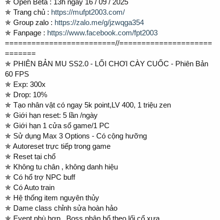
✯ Open Beta : 13h ngày 16 / 09 / 2025
✯ Trang chủ :
https://mufpt2003.com/
✯ Group zalo :
https://zalo.me/g/jzwqga354
✯ Fanpage :
https://www.facebook.com/fpt2003
=========================//=====================
=======
✯ PHIÊN BẢN MU SS2.0 - LỐI CHƠI CÀY CUỐC - Phiên Bản
60 FPS
✯ Exp: 300x
✯ Drop: 10%
✯ Tạo nhân vật có ngay 5k point,LV 400, 1 triệu zen
✯ Giới hạn reset: 5 lần /ngày
✯ Giới hạn 1 cửa sổ game/1 PC
✯ Sử dụng Max 3 Options - Có cộng hưỡng
✯ Autoreset trực tiếp trong game
✯ Reset tại chổ
✯ Không tu chân , không danh hiệu
✯ Có hổ trợ NPC buff
✯ Có Auto train
✯ Hệ thống item nguyên thủy
✯ Dame class chỉnh sửa hoàn hảo
✯ Event phù hợp , Boss phân bổ theo lối cổ xưa