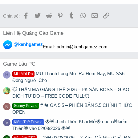
Facebook
Twitter
Reddit
Pinterest
Tumblr
WhatsApp
Email
Link
Chia sẻ:
Liên Hệ Quảng Cáo Game
@kenhgamez
Email:
admin@kenhgamez.com
Game Lậu PC
MU Thanh Long Mới Ra Hôm Nay, MU SS6
MU Mới Ra
H
Đông Người Chơi
💥 THẦN MA GIÁNG THẾ 2026 – PK SĂN BOSS – GIAO
DỊCH TỰ DO – FREE CODE FULL💥
# 🐔 GÀ 5.5 – PHIÊN BẢN 5.5 CHÍNH THỨC
Gunny Private
N
OPEN
🌟🌟chính Thức Khai Mở🌟 open 🎁kiếm
Kiếm Thế Private
V
Thiên🎁 vào 02/08/2026 🌟🌟
▬19H 03/08/2026▬⚔️ Khai Mở Máy Chủ: ĐẠI