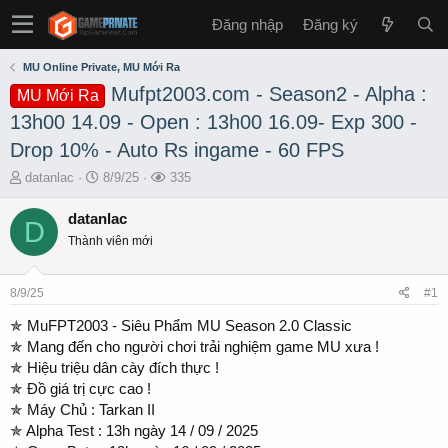
Đăng nhập
Đăng ký
MU Online Private, MU Mới Ra
Mufpt2003.com - Season2 - Alpha :
MU Mới Ra
13h00 14.09 - Open : 13h00 16.09- Exp 300 -
Drop 10% - Auto Rs ingame - 60 FPS
T
S
L
datanlac
8/9/25
335
h
t
ư
r
a
ợ
datanlac
D
e
r
t
Thành viên mới
a
t
x
d
d
e
s
a
m
8/9/25
#1
t
t
a
e
✯ MuFPT2003 - Siêu Phẩm MU Season 2.0 Classic
r
✯ Mang đến cho người chơi trải nghiệm game MU xưa !
t
✯ Hiệu triệu dân cày đích thực !
e
✯ Đồ giá trị cực cao !
r
✯ Máy Chủ : Tarkan II
✯ Alpha Test : 13h ngày 14 / 09 / 2025