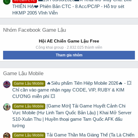
Võ Lâm CTC
C
THIÊN HẠ❤️ Phiên Bản CTC - 8 Acc/PC/IP - Hỗ trợ sét
HKMP 2005 Vĩnh Viễn
Nhóm Facebook Game Lậu
Hội AE Chiến Game Lậu Free
Công khai group · 2.832.025 thành viên
Tham gia nhóm
Game Lậu Mobile
🔥Siêu phẩm Tiên Hiệp Mobile 2026🔥 - 💥
Game Lậu Mobile
Chỉ cần vào game nhận ngay CODE, VIP, RUBY & KIM
CƯƠNG miễn phí 💥
[Game Mới] Tải Game Huyết Cảnh Chi
Game Lậu Mobile
Vực Mobile (Hư Linh Tam Quốc Bản Lậu) | Khai Mở Server
S10-Xuân Thu | Huyền thoại game Tam Quốc AFK đấu
tướng
Tải Game Thần Ma Giáng Thế (Ta Là Chiến
Game Lậu Mobile