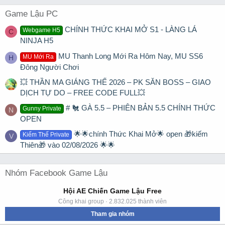
Game Lậu PC
CHÍNH THỨC KHAI MỞ S1 - LÀNG LÁ
Webgame H5
C
NINJA H5
MU Thanh Long Mới Ra Hôm Nay, MU SS6
MU Mới Ra
H
Đông Người Chơi
💥 THẦN MA GIÁNG THẾ 2026 – PK SĂN BOSS – GIAO
DỊCH TỰ DO – FREE CODE FULL💥
# 🐔 GÀ 5.5 – PHIÊN BẢN 5.5 CHÍNH THỨC
Gunny Private
N
OPEN
🌟🌟chính Thức Khai Mở🌟 open 🎁kiếm
Kiếm Thế Private
V
Thiên🎁 vào 02/08/2026 🌟🌟
Nhóm Facebook Game Lậu
Hội AE Chiến Game Lậu Free
Công khai group · 2.832.025 thành viên
Tham gia nhóm