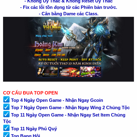
- Không Ủy Thác & Không Reset Ủy Thác
- Fix các lỗi tồn đọng từ các Phiên bản trước.
- Cân bằng Dame các Class.
CƠ CẤU ĐUA TOP OPEN
Top 4 Ngày Open Game - Nhận Ngay Gcoin
Top 7 Ngày Open Game - Nhận Ngay Wing 2 Chủng Tộc
Top 11 Ngày Open Game - Nhận Ngay Set Item Chủng
Tộc
Top 11 Ngày Phú Quý
Top Bang Hội