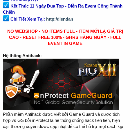
Kết Thúc 11 Ngày Đua Top - Diễn Ra Event Công Thành
Chiến
Chi Tiết Xem Tại:
http:/diendan
NO WEBSHOP - NO ITEMS FULL - ITEM MỚI LẠ GIÁ TRỊ
CAO - RESET FREE 100% - GHRS HÀNG NGÀY - FULL
EVENT IN GAME
Hệ thống Antihack:
Phần mềm Antihack được viết bởi Game Guard và được tích
hợp vs GS bởi inProtect là hệ thống chống hack tiên tiến, hiện
đại, thường xuyên được cập nhật để có thể hỗ trợ một cách kịp