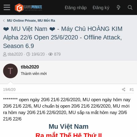
Đăng nhập
Đăng ký
MU Online Private, MU Mới Ra
❤️ MU Việt Nam ❤️ - Máy Chủ HOÀNG KIM
Alpha 22/6 Open 25/6/2020 - Offline Attack,
Season 6.9
T
S
L
tlbb2020
19/6/20
879
h
t
ư
r
a
ợ
tlbb2020
T
e
r
t
Thành viên mới
a
t
x
d
d
e
s
a
m
19/6/20
#1
t
t
a
e
******** open ngày 20/6 21/6 22/6/2020, MU open ngày hôm nay
r
20/6 21/6 22/6, MU chuẩn bị open 20/6 21/6 22/6/2020, MU mới
t
ra hôm nay 20/6 21/6 22/6/2020, MU sắp ra mắt hôm nay 20/6
e
21/6 22/6
r
Mu Việt Nam
Ra mắt Thế Hệ Thứ II