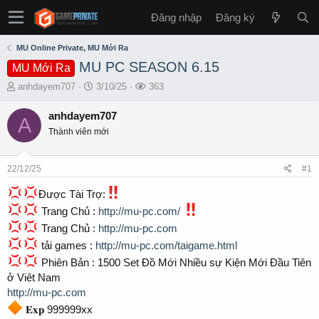
Đăng nhập
Đăng ký
MU Online Private, MU Mới Ra
MU PC SEASON 6.15
MU Mới Ra
T
S
L
anhdayem707
3/10/25
363
h
t
ư
r
a
ợ
anhdayem707
A
e
r
t
Thành viên mới
a
t
x
d
d
e
s
a
m
22/12/25
#1
t
t
a
e
Được Tài Trợ:
r
Trang Chủ :
http://mu-pc.com/
t
e
Trang Chủ :
http://mu-pc.com
r
tải games :
http://mu-pc.com/taigame.html
Phiên Bản : 1500 Set Đồ Mới Nhiều sự Kiện Mới Đầu Tiên
ở Viêt Nam
http://mu-pc.com
𝐄𝐱𝐩 999999xx