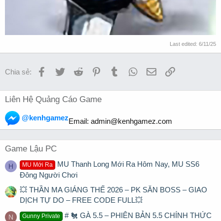
Last edited:
6/11/25
Facebook
Twitter
Reddit
Pinterest
Tumblr
WhatsApp
Email
Link
Chia sẻ:
Liên Hệ Quảng Cáo Game
@kenhgamez
Email:
admin@kenhgamez.com
Game Lậu PC
MU Thanh Long Mới Ra Hôm Nay, MU SS6
MU Mới Ra
H
Đông Người Chơi
💥 THẦN MA GIÁNG THẾ 2026 – PK SĂN BOSS – GIAO
DỊCH TỰ DO – FREE CODE FULL💥
# 🐔 GÀ 5.5 – PHIÊN BẢN 5.5 CHÍNH THỨC
Gunny Private
N