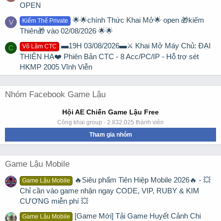
OPEN
🌟🌟chính Thức Khai Mở🌟 open 🎁kiếm
Kiếm Thế Private
V
Thiên🎁 vào 02/08/2026 🌟🌟
▬19H 03/08/2026▬⚔️ Khai Mở Máy Chủ: ĐẠI
Võ Lâm CTC
C
THIÊN HẠ❤️ Phiên Bản CTC - 8 Acc/PC/IP - Hỗ trợ sét
HKMP 2005 Vĩnh Viễn
Nhóm Facebook Game Lậu
Hội AE Chiến Game Lậu Free
Công khai group · 2.832.025 thành viên
Tham gia nhóm
Game Lậu Mobile
🔥Siêu phẩm Tiên Hiệp Mobile 2026🔥 - 💥
Game Lậu Mobile
Chỉ cần vào game nhận ngay CODE, VIP, RUBY & KIM
CƯƠNG miễn phí 💥
[Game Mới] Tải Game Huyết Cảnh Chi
Game Lậu Mobile