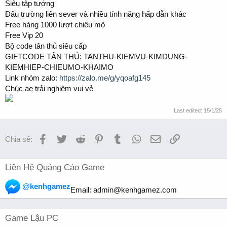
Siêu tập tướng
Đấu trường liên sever và nhiều tính năng hấp dẫn khác
Free hàng 1000 lượt chiêu mộ
Free Vip 20
Bộ code tân thủ siêu cấp
GIFTCODE TÂN THỦ: TANTHU-KIEMVU-KIMDUNG-
KIEMHIEP-CHIEUMO-KHAIMO
Link nhóm zalo:
https://zalo.me/g/yqoafg145
Chúc ae trải nghiệm vui vẻ
Last edited:
15/1/25
Facebook
Twitter
Reddit
Pinterest
Tumblr
WhatsApp
Email
Link
Chia sẻ:
Liên Hệ Quảng Cáo Game
@kenhgamez
Email:
admin@kenhgamez.com
Game Lậu PC