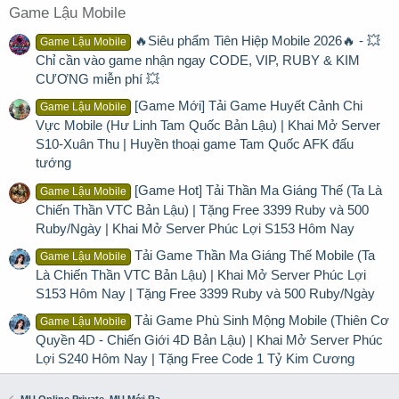
Game Lậu Mobile
🔥Siêu phẩm Tiên Hiệp Mobile 2026🔥 - 💥
Game Lậu Mobile
Chỉ cần vào game nhận ngay CODE, VIP, RUBY & KIM
CƯƠNG miễn phí 💥
[Game Mới] Tải Game Huyết Cảnh Chi
Game Lậu Mobile
Vực Mobile (Hư Linh Tam Quốc Bản Lậu) | Khai Mở Server
S10-Xuân Thu | Huyền thoại game Tam Quốc AFK đấu
tướng
[Game Hot] Tải Thần Ma Giáng Thế (Ta Là
Game Lậu Mobile
Chiến Thần VTC Bản Lậu) | Tặng Free 3399 Ruby và 500
Ruby/Ngày | Khai Mở Server Phúc Lợi S153 Hôm Nay
Tải Game Thần Ma Giáng Thế Mobile (Ta
Game Lậu Mobile
Là Chiến Thần VTC Bản Lậu) | Khai Mở Server Phúc Lợi
S153 Hôm Nay | Tặng Free 3399 Ruby và 500 Ruby/Ngày
Tải Game Phù Sinh Mộng Mobile (Thiên Cơ
Game Lậu Mobile
Quyền 4D - Chiến Giới 4D Bản Lậu) | Khai Mở Server Phúc
Lợi S240 Hôm Nay | Tặng Free Code 1 Tỷ Kim Cương