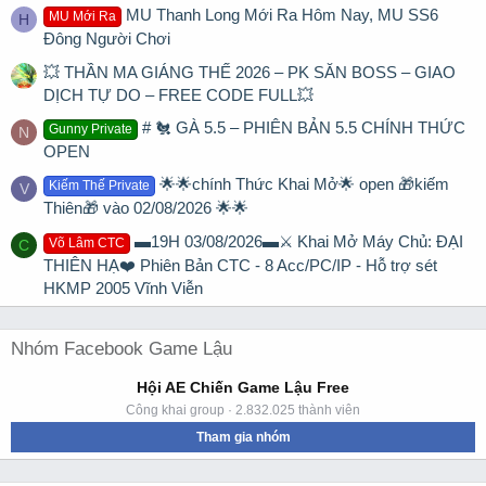
MU Thanh Long Mới Ra Hôm Nay, MU SS6
MU Mới Ra
H
Đông Người Chơi
💥 THẦN MA GIÁNG THẾ 2026 – PK SĂN BOSS – GIAO
DỊCH TỰ DO – FREE CODE FULL💥
# 🐔 GÀ 5.5 – PHIÊN BẢN 5.5 CHÍNH THỨC
Gunny Private
N
OPEN
🌟🌟chính Thức Khai Mở🌟 open 🎁kiếm
Kiếm Thế Private
V
Thiên🎁 vào 02/08/2026 🌟🌟
▬19H 03/08/2026▬⚔️ Khai Mở Máy Chủ: ĐẠI
Võ Lâm CTC
C
THIÊN HẠ❤️ Phiên Bản CTC - 8 Acc/PC/IP - Hỗ trợ sét
HKMP 2005 Vĩnh Viễn
Nhóm Facebook Game Lậu
Hội AE Chiến Game Lậu Free
Công khai group · 2.832.025 thành viên
Tham gia nhóm