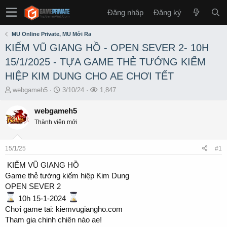
Đăng nhập
Đăng ký
MU Online Private, MU Mới Ra
KIẾM VŨ GIANG HỒ - OPEN SEVER 2- 10H
15/1/2025 - TỰA GAME THẺ TƯỚNG KIẾM
HIỆP KIM DUNG CHO AE CHƠI TẾT
T
S
L
webgameh5
3/10/24
1,847
h
t
ư
r
a
ợ
webgameh5
e
r
t
Thành viên mới
a
t
x
d
d
e
s
a
m
15/1/25
#1
t
t
a
e
️ KIẾM VŨ GIANG HỒ ️
r
Game thẻ tướng kiếm hiệp Kim Dung
t
OPEN SEVER 2
e
10h 15-1-2024
r
Chơi game tai: kiemvugiangho.com
Tham gia chinh chiên nào ae!