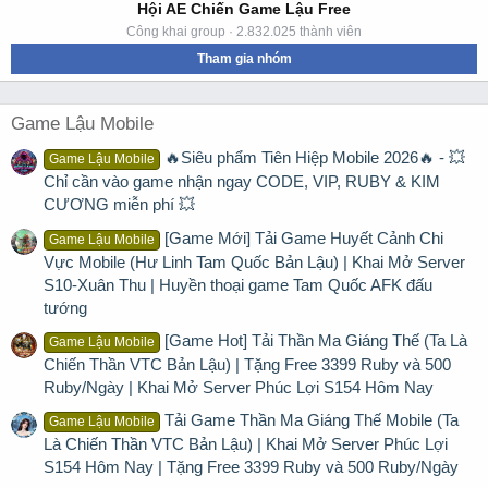
Hội AE Chiến Game Lậu Free
Công khai group · 2.832.025 thành viên
Tham gia nhóm
Game Lậu Mobile
🔥Siêu phẩm Tiên Hiệp Mobile 2026🔥 - 💥
Game Lậu Mobile
Chỉ cần vào game nhận ngay CODE, VIP, RUBY & KIM
CƯƠNG miễn phí 💥
[Game Mới] Tải Game Huyết Cảnh Chi
Game Lậu Mobile
Vực Mobile (Hư Linh Tam Quốc Bản Lậu) | Khai Mở Server
S10-Xuân Thu | Huyền thoại game Tam Quốc AFK đấu
tướng
[Game Hot] Tải Thần Ma Giáng Thế (Ta Là
Game Lậu Mobile
Chiến Thần VTC Bản Lậu) | Tặng Free 3399 Ruby và 500
Ruby/Ngày | Khai Mở Server Phúc Lợi S154 Hôm Nay
Tải Game Thần Ma Giáng Thế Mobile (Ta
Game Lậu Mobile
Là Chiến Thần VTC Bản Lậu) | Khai Mở Server Phúc Lợi
S154 Hôm Nay | Tặng Free 3399 Ruby và 500 Ruby/Ngày