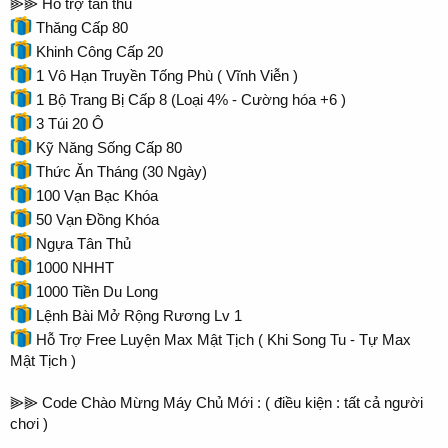
⫸⫸ Hỗ trợ tân thủ
Thăng Cấp 80
Khinh Công Cấp 20
1 Vô Hạn Truyền Tống Phù ( Vĩnh Viễn )
1 Bộ Trang Bị Cấp 8 (Loại 4% - Cường hóa +6 )
3 Túi 20 Ô
Kỹ Năng Sống Cấp 80
Thức Ăn Tháng (30 Ngày)
100 Vạn Bạc Khóa
50 Vạn Đồng Khóa
Ngựa Tân Thủ
1000 NHHT
1000 Tiền Du Long
Lệnh Bài Mở Rộng Rương Lv 1
Hỗ Trợ Free Luyện Max Mật Tịch ( Khi Song Tu - Tự Max
Mật Tịch )
⫸⫸ Code Chào Mừng Máy Chủ Mới : ( điều kiện : tất cả người
chơi )