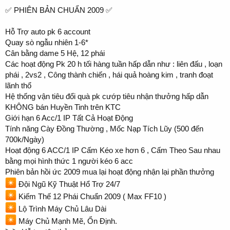
✅️ PHIÊN BẢN CHUẨN 2009 ✅️
Hỗ Trợ auto pk 6 account
Quay sò ngẫu nhiên 1-6*
Cân bằng dame 5 Hệ, 12 phái
Các hoạt động Pk 20 h tối hàng tuần hấp dẫn như : liên đấu , loạn
phái , 2vs2 , Công thành chiến , hái quả hoàng kim , tranh đoạt
lãnh thổ
Hệ thống vận tiêu đổi quà pk cướp tiêu nhận thưởng hấp dẫn
KHÔNG bán Huyền Tinh trên KTC
Giới hạn 6 Acc/1 IP Tất Cả Hoạt Động
Tính năng Cày Đồng Thường , Mốc Nạp Tích Lũy (500 đến
700k/Ngày)
Hoạt động 6 ACC/1 IP Cấm Kéo xe hơn 6 , Cấm Theo Sau nhau
bằng mọi hình thức 1 người kéo 6 acc
Phiên bản hồi ức 2009 mua lại hoạt động nhận lại phần thưởng
Đội Ngũ Kỹ Thuật Hổ Trợ 24/7
Kiếm Thế 12 Phái Chuẩn 2009 ( Max FF10 )
Lộ Trình Máy Chủ Lâu Dài
Máy Chủ Mạnh Mẽ, Ổn Định.