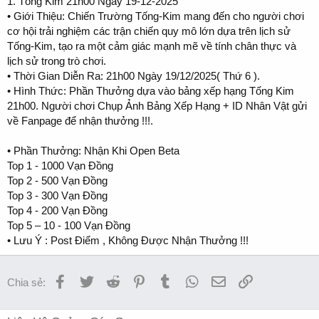
1. Tống Kim 21h00 Ngày 19-12-2025
• Giới Thiệu: Chiến Trường Tống-Kim mang đến cho người chơi
cơ hội trải nghiệm các trận chiến quy mô lớn dựa trên lịch sử
Tống-Kim, tạo ra một cảm giác mạnh mẽ về tính chân thực và
lịch sử trong trò chơi.
• Thời Gian Diễn Ra: 21h00 Ngày 19/12/2025( Thứ 6 ).
• Hình Thức: Phần Thưởng dựa vào bảng xếp hạng Tống Kim
21h00. Người chơi Chụp Ảnh Bảng Xếp Hạng + ID Nhân Vật gửi
về Fanpage để nhận thưởng !!!.
• Phần Thưởng: Nhận Khi Open Beta
Top 1 - 1000 Vạn Đồng
Top 2 - 500 Vạn Đồng
Top 3 - 300 Vạn Đồng
Top 4 - 200 Vạn Đồng
Top 5 – 10 - 100 Vạn Đồng
• Lưu Ý : Post Điểm , Không Được Nhận Thưởng !!!
Facebook
Twitter
Reddit
Pinterest
Tumblr
WhatsApp
Email
Link
Chia sẻ: