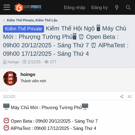
Đăng nhập
Đăng ký
Kiếm Thế Private, Kiếm Thế Lậu
Kiếm Thế Hội Ngộ 🖥 Máy Chủ
Kiếm Thế Private
Mới : Phượng Tường Phủ🖥 ⏰ Open Beta :
09h00 20/12/2025 - Sáng Thứ 7 ⏰ AlPhaTest :
09h00 17/12/2025 - Sáng Thứ 4
T
S
L
hoingo
2/12/25
277
h
t
ư
r
a
ợ
hoingo
e
r
t
Thành viên mới
a
t
x
d
d
e
s
a
m
2/12/25
#1
t
t
a
e
Máy Chủ Mới : Phượng Tường Phủ
r
t
Open Beta : 09h00 20/12/2025 - Sáng Thứ 7
e
r
AlPhaTest : 09h00 17/12/2025 - Sáng Thứ 4