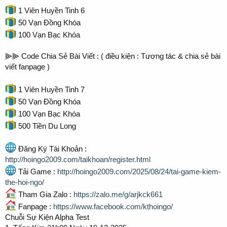
1 Viên Huyền Tinh 6
50 Vạn Đồng Khóa
100 Vạn Bạc Khóa
⫸⫸ Code Chia Sẻ Bài Viết : ( điều kiện : Tương tác & chia sẻ bài
viết fanpage )
1 Viên Huyền Tinh 7
50 Vạn Đồng Khóa
100 Vạn Bạc Khóa
500 Tiền Du Long
Đăng Ký Tài Khoản :
http://hoingo2009.com/taikhoan/register.html
Tải Game :
http://hoingo2009.com/2025/08/24/tai-game-kiem-
the-hoi-ngo/
Tham Gia Zalo :
https://zalo.me/g/arjkck661
Fanpage :
https://www.facebook.com/kthoingo/
Chuỗi Sự Kiện Alpha Test