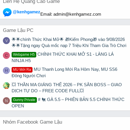
Liên Hệ Quảng Cáo Game
@kenhgamez
Email:
admin@kenhgamez.com
Game Lậu PC
🌟🌟chính Thức Khai Mở🌟 🎁Kiếm Phong🎁 vào 9/08/2026
V
🌟🌟Tặng ngay Quà mốc nạp 7 Triệu Khi Tham Gia Trò Chơi
CHÍNH THỨC KHAI MỞ S1 - LÀNG LÁ
Webgame H5
C
NINJA H5
MU Thanh Long Mới Ra Hôm Nay, MU SS6
MU Mới Ra
H
Đông Người Chơi
💥 THẦN MA GIÁNG THẾ 2026 – PK SĂN BOSS – GIAO
DỊCH TỰ DO – FREE CODE FULL💥
# 🐔 GÀ 5.5 – PHIÊN BẢN 5.5 CHÍNH THỨC
Gunny Private
N
OPEN
Nhóm Facebook Game Lậu