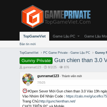
TopGameViet
Game Lậu PC
Game Lậu Mob
Bản tin mới
TopGameViet
PC Game Private - Game Lậu PC
Gunny P
Gun chien than 3.0 
Gunny Private
T
S
L
gunramat123
8/2/25
876
h
t
ư
r
gunramat123
a
ợ
Thành viên mới
e
r
t
7/5/25
a
t
x
d
d
e
#Open Sever Mới Gun chien than 3.0 Vào 19h ngà
s
a
m
Vào Nhóm Để Nhận Code :
https://zalo.me/g/ucefks7
t
t
Trang Chủ:
http://gunchienthan.net/
a
e
r
CHƠI TRÊN PC và Mobile