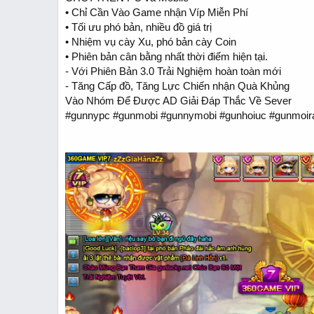
t
• Chỉ Cần Vào Game nhận Víp Miễn Phí
e
• Tối ưu phó bản, nhiều đồ giá trị
r
• Nhiệm vụ cày Xu, phó bản cày Coin
• Phiên bản cân bằng nhất thời điểm hiện tại.
- Với Phiên Bản 3.0 Trải Nghiệm hoàn toàn mới
- Tăng Cấp đồ, Tăng Lực Chiến nhận Quà Khủng
Vào Nhóm Để Được AD Giải Đáp Thắc Về Sever
#gunnypc #gunmobi #gunnymobi #gunhoiuc #gunmoir