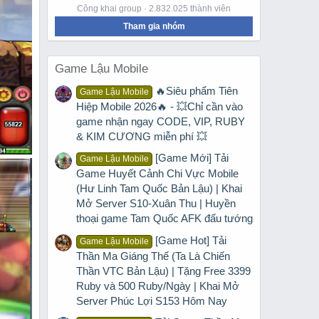
Công khai group · 2.832.025 thành viên
Tham gia nhóm
Game Lậu Mobile
🔥Siêu phẩm Tiên
Game Lậu Mobile
Hiệp Mobile 2026🔥 - 💥Chỉ cần vào
game nhận ngay CODE, VIP, RUBY
& KIM CƯƠNG miễn phí 💥
[Game Mới] Tải
Game Lậu Mobile
Game Huyết Cảnh Chi Vực Mobile
(Hư Linh Tam Quốc Bản Lậu) | Khai
Mở Server S10-Xuân Thu | Huyền
thoại game Tam Quốc AFK đấu tướng
[Game Hot] Tải
Game Lậu Mobile
Thần Ma Giáng Thế (Ta Là Chiến
Thần VTC Bản Lậu) | Tặng Free 3399
Ruby và 500 Ruby/Ngày | Khai Mở
Server Phúc Lợi S153 Hôm Nay