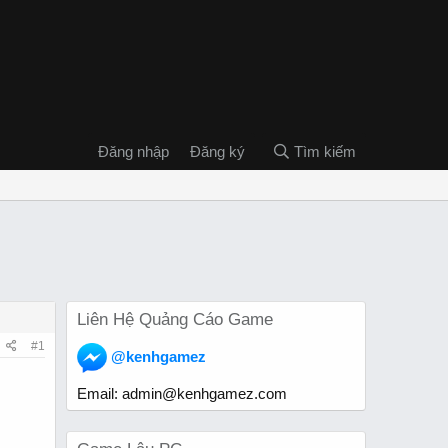
Đăng nhập
Đăng ký
Tìm kiếm
Liên Hệ Quảng Cáo Game
#1
@kenhgamez
Email:
admin@kenhgamez.com