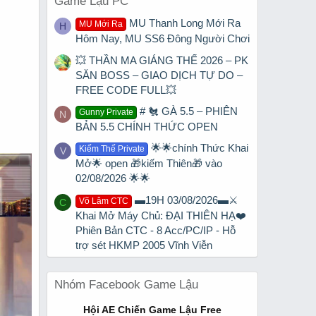
Game Lậu PC
MU Thanh Long Mới Ra
MU Mới Ra
H
Hôm Nay, MU SS6 Đông Người Chơi
💥 THẦN MA GIÁNG THẾ 2026 – PK
SĂN BOSS – GIAO DỊCH TỰ DO –
FREE CODE FULL💥
# 🐔 GÀ 5.5 – PHIÊN
Gunny Private
N
BẢN 5.5 CHÍNH THỨC OPEN
🌟🌟chính Thức Khai
Kiếm Thế Private
V
Mở🌟 open 🎁kiếm Thiên🎁 vào
02/08/2026 🌟🌟
▬19H 03/08/2026▬⚔️
Võ Lâm CTC
C
Khai Mở Máy Chủ: ĐẠI THIÊN HẠ❤️
Phiên Bản CTC - 8 Acc/PC/IP - Hỗ
trợ sét HKMP 2005 Vĩnh Viễn
Nhóm Facebook Game Lậu
Hội AE Chiến Game Lậu Free