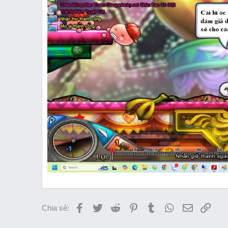
Facebook
Twitter
Reddit
Pinterest
Tumblr
WhatsApp
Email
Link
Chia sẻ: