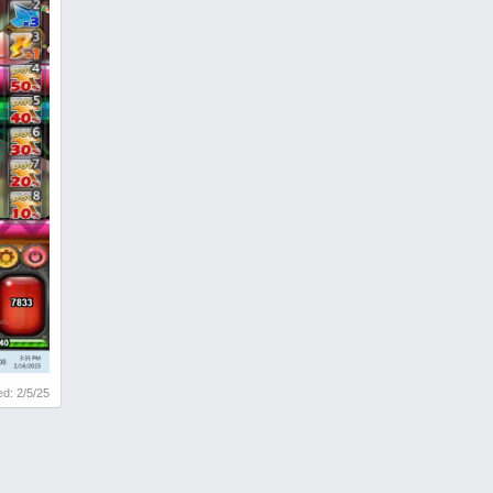
ted:
2/5/25