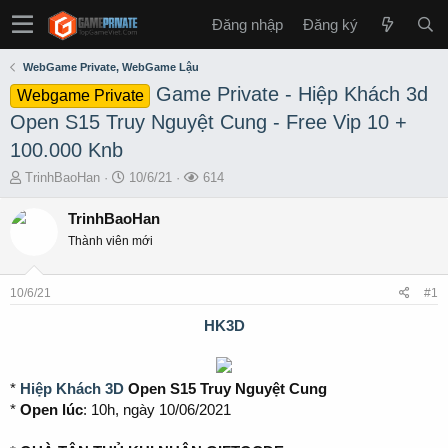
Đăng nhập
Đăng ký
WebGame Private, WebGame Lậu
Game Private - Hiệp Khách 3d
Webgame Private
Open S15 Truy Nguyệt Cung - Free Vip 10 +
100.000 Knb
T
S
L
TrinhBaoHan
10/6/21
614
h
t
ư
r
a
ợ
TrinhBaoHan
e
r
t
Thành viên mới
a
t
x
d
d
e
s
a
m
10/6/21
#1
t
t
a
e
HK3D
r
t
e
*
Hiệp Khách 3D
Open S15 Truy Nguyệt Cung
r
*
Open lúc
: 10h, ngày 10/06/2021