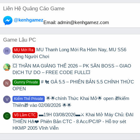
Liên Hệ Quảng Cáo Game
@kenhgamez
Email:
admin@kenhgamez.com
Game Lậu PC
MU Thanh Long Mới Ra Hôm Nay, MU SS6
MU Mới Ra
H
Đông Người Chơi
💥 THẦN MA GIÁNG THẾ 2026 – PK SĂN BOSS – GIAO
DỊCH TỰ DO – FREE CODE FULL💥
# 🐔 GÀ 5.5 – PHIÊN BẢN 5.5 CHÍNH THỨC
Gunny Private
N
OPEN
🌟🌟chính Thức Khai Mở🌟 open 🎁kiếm
Kiếm Thế Private
V
Thiên🎁 vào 02/08/2026 🌟🌟
▬19H 03/08/2026▬⚔️ Khai Mở Máy Chủ: ĐẠI
Võ Lâm CTC
C
THIÊN HẠ❤️ Phiên Bản CTC - 8 Acc/PC/IP - Hỗ trợ sét
HKMP 2005 Vĩnh Viễn