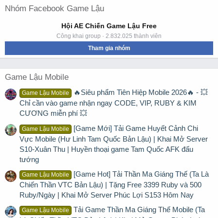
Nhóm Facebook Game Lậu
Hội AE Chiến Game Lậu Free
Công khai group · 2.832.025 thành viên
Tham gia nhóm
Game Lậu Mobile
🔥Siêu phẩm Tiên Hiệp Mobile 2026🔥 - 💥
Game Lậu Mobile
Chỉ cần vào game nhận ngay CODE, VIP, RUBY & KIM
CƯƠNG miễn phí 💥
[Game Mới] Tải Game Huyết Cảnh Chi
Game Lậu Mobile
Vực Mobile (Hư Linh Tam Quốc Bản Lậu) | Khai Mở Server
S10-Xuân Thu | Huyền thoại game Tam Quốc AFK đấu
tướng
[Game Hot] Tải Thần Ma Giáng Thế (Ta Là
Game Lậu Mobile
Chiến Thần VTC Bản Lậu) | Tặng Free 3399 Ruby và 500
Ruby/Ngày | Khai Mở Server Phúc Lợi S153 Hôm Nay
Tải Game Thần Ma Giáng Thế Mobile (Ta
Game Lậu Mobile