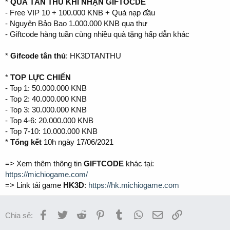
*
QUÀ TÂN THỦ KHI NHẬN GIFTOCDE
- Free VIP 10 + 100.000 KNB + Quà nạp đầu
- Nguyên Bảo Bao 1.000.000 KNB qua thư
- Giftcode hàng tuần cùng nhiều quà tặng hấp dẫn khác
*
Gifcode tân thủ
: HK3DTANTHU
*
TOP LỰC CHIẾN
- Top 1: 50.000.000 KNB
- Top 2: 40.000.000 KNB
- Top 3: 30.000.000 KNB
- Top 4-6: 20.000.000 KNB
- Top 7-10: 10.000.000 KNB
*
Tổng kết
10h ngày 17/06/2021
=> Xem thêm thông tin
GIFTCODE
khác tại:
https://michiogame.com/
=> Link tải game
HK3D
:
https://hk.michiogame.com
Facebook
Twitter
Reddit
Pinterest
Tumblr
WhatsApp
Email
Link
Chia sẻ: