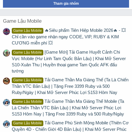
Tham gia nhóm
Game Lậu Mobile
🔥Siêu phẩm Tiên Hiệp Mobile 2026🔥 - 💥
Game Lậu Mobile
Chỉ cần vào game nhận ngay CODE, VIP, RUBY & KIM
CƯƠNG miễn phí 💥
[Game Mới] Tải Game Huyết Cảnh Chi
Game Lậu Mobile
Vực Mobile (Hư Linh Tam Quốc Bản Lậu) | Khai Mở Server
S10-Xuân Thu | Huyền thoại game Tam Quốc AFK đấu
tướng
Tải Game Thần Ma Giáng Thế (Ta Là Chiến
Game Lậu Mobile
Thần VTC Bản Lậu) | Tặng Free 3399 Ruby và 500
Ruby/Ngày | Khai Mở Server Phúc Lợi S153 Hôm Nay
Tải Game Thần Ma Giáng Thế Mobile (Ta
Game Lậu Mobile
Là Chiến Thần VTC Bản Lậu) | Khai Mở Server Phúc Lợi
S153 Hôm Nay | Tặng Free 3399 Ruby và 500 Ruby/Ngày
Tải Game Phù Sinh Mộng Mobile (Thiên Cơ
Game Lậu Mobile
Quyền 4D - Chiến Giới 4D Bản Lậu) | Khai Mở Server Phúc