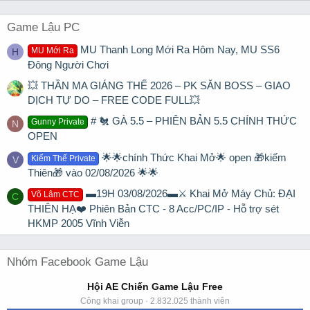
Game Lậu PC
MU Thanh Long Mới Ra Hôm Nay, MU SS6
MU Mới Ra
H
Đông Người Chơi
💥 THẦN MA GIÁNG THẾ 2026 – PK SĂN BOSS – GIAO
DỊCH TỰ DO – FREE CODE FULL💥
# 🐔 GÀ 5.5 – PHIÊN BẢN 5.5 CHÍNH THỨC
Gunny Private
N
OPEN
🌟🌟chính Thức Khai Mở🌟 open 🎁kiếm
Kiếm Thế Private
V
Thiên🎁 vào 02/08/2026 🌟🌟
▬19H 03/08/2026▬⚔️ Khai Mở Máy Chủ: ĐẠI
Võ Lâm CTC
C
THIÊN HẠ❤️ Phiên Bản CTC - 8 Acc/PC/IP - Hỗ trợ sét
HKMP 2005 Vĩnh Viễn
Nhóm Facebook Game Lậu
Hội AE Chiến Game Lậu Free
Công khai group · 2.832.025 thành viên