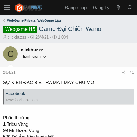
Đăng nhập
Đăng ký
WebGame Private, WebGame Lậu
Game Đại Chiến Wano
Webgame H5
T
S
L
clickbuzzz
28/4/21
1,004
h
t
ư
r
a
ợ
clickbuzzz
C
e
r
t
Thành viên mới
a
t
x
d
d
e
s
a
m
28/4/21
#1
t
t
a
e
SỰ KIỆN ĐẶC BIỆT RA MẮT MÁY CHỦ MỚI
r
t
Facebook
e
www.facebook.com
r
══════════════════════
Phần thưởng:
1 Triệu Vàng
99 Mì Nước Vàng
500 Đá Ám Kim Hoàn Mĩ