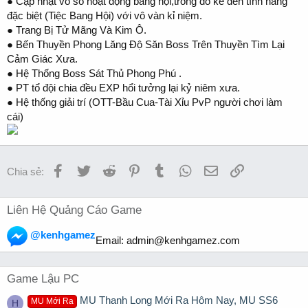
● Cập nhật vô số hoạt động bang hội,trong đó kể đến tính năng
đặc biệt (Tiệc Bang Hội) với vô vàn kỉ niệm.
● Trang Bị Tử Mãng Và Kim Ô.
● Bến Thuyền Phong Lăng Độ Săn Boss Trên Thuyền Tìm Lại
Cảm Giác Xưa.
● Hệ Thống Boss Sát Thủ Phong Phú .
● PT tổ đội chia đều EXP hổi tưởng lại kỷ niêm xưa.
● Hệ thống giải trí (OTT-Bầu Cua-Tài Xỉu PvP người chơi làm
cái)
Facebook
Twitter
Reddit
Pinterest
Tumblr
WhatsApp
Email
Link
Chia sẻ:
Liên Hệ Quảng Cáo Game
@kenhgamez
Email:
admin@kenhgamez.com
Game Lậu PC
MU Thanh Long Mới Ra Hôm Nay, MU SS6
MU Mới Ra
H