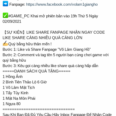
Fanpage:
https://www.facebook.com/volam1giangho
#GAME_PC Khai mở phiên bản vào 19h Thứ 5 Ngày
02/09/2021
【SỰ KIỆN】LIKE SHARE FANPAGE NHẬN NGAY CODE
LIKE SHARE CÀNG NHIỀU QUÀ CÀNG LỚN
Quý bằng hữu thân mến !
Bước 1: Like và Share Fanpage "Võ Lâm Giang Hồ"
Bước 2: Comment và tag tên 5 người bạn cùng chơi game với
quý bằng hữu
Bước 3: Kêu gọi càng nhiều like share quà càng hấp dẫn
=====DANH SÁCH QUÀ TẶNG=====
1 Hồng Ảnh
2 Bình Tiên Thảo Lộ 6 Giờ
1 Võ Lâm Mật Tịch
1 Tẩy Tủy Kinh
1 Mật Nạ Môn Phái
1 Ngựa 80
===============================
Sau Khi Bạn Đã Đủ Yêu Cầu Hãy Inbox Fanpage Để Nhận Code