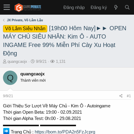
Đăng nhập
Đăng ký
JX Private, Võ Lâm Lậu
[19h00 Hôm Nay]►► OPEN
Võ Lâm Siêu Nhân
MÁY CHỦ SIÊU NHÂN: Kim Ô - AUTO
INGAME Free 99% Miễn Phí Cày Xu Hoạt
Động
T
S
L
quangcaojx
9/9/21
1,131
h
t
ư
r
a
ợ
quangcaojx
Q
e
r
t
Thành viên mới
a
t
x
d
d
e
s
a
m
9/9/21
#1
t
t
a
e
Giới Thiệu Sơ Lượt Về Máy Chủ - Kim Ô - Autoingame
r
Thời gian Open Beta: 19:00 - 02.09.2021
t
Thời gian Alpha Test: 0h:00 - 29.08.2021
e
▬▬▬▬▬▬▬▬ ▬▬▬▬▬▬▬▬
r
Trang Chủ :
https://bom.to/PDA2n5FzJcprg