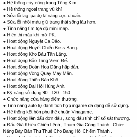
● Hệ thống cày công trạng Tống Kim
● Hệ thống ngoại trang vũ khí
● Sửa lỗi lag tọa độ kĩ năng cực chuẩn.
● Sửa lỗi nhồi máu giữ trang thái sống lâu hơn.
● Tính năng tìm tọa độ mini map.
● Hiển thị máu khi mở PK.
● Hoạt động Nguyệt Ca Đảo.
● Hoạt động Huyết Chiến Boss Bang.
● Hoạt động Kho Báu Tần Lăng.
● Hoạt động Bảo Tàng Viêm Đế.
● Hoạt động Đoán Hoa Đăng hấp dẫn.
● Hoạt động Vòng Quay May Mắn.
● Hoạt động Thiên Bảo Khố .
● Hoạt động Đại Hội Hùng Anh.
● Kỹ năng sử dụng 90 - 120 - 150
● Chức năng cửa hàng điểm thưởng.
● Tính năng auto tự đánh tích hợp ingame da dạng dễ sử dụng.
● Hệ thống kết hôn phu thê chuẩn Vinagame.
● Hoạt động liên đấu đơn đấu , song đấu tính chỉ số sát thương.
● Đấu Giá Khiêu Chiến Lệnh , Tham Gia Công Thành , Chức
Năng Bày Bán Thu Thuế Cho Bang Hội Chiếm Thành .