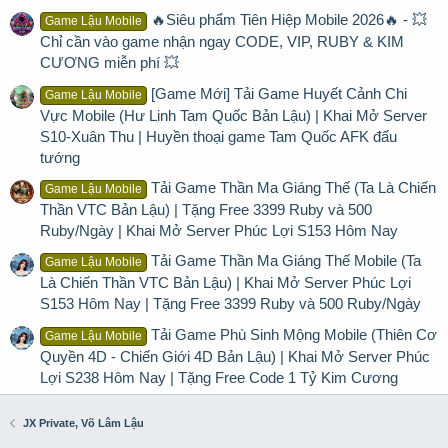
🔥Siêu phẩm Tiên Hiệp Mobile 2026🔥 - 💥
Game Lậu Mobile
Chỉ cần vào game nhận ngay CODE, VIP, RUBY & KIM
CƯƠNG miễn phí 💥
[Game Mới] Tải Game Huyết Cảnh Chi
Game Lậu Mobile
Vực Mobile (Hư Linh Tam Quốc Bản Lậu) | Khai Mở Server
S10-Xuân Thu | Huyền thoại game Tam Quốc AFK đấu
tướng
Tải Game Thần Ma Giáng Thế (Ta Là Chiến
Game Lậu Mobile
Thần VTC Bản Lậu) | Tặng Free 3399 Ruby và 500
Ruby/Ngày | Khai Mở Server Phúc Lợi S153 Hôm Nay
Tải Game Thần Ma Giáng Thế Mobile (Ta
Game Lậu Mobile
Là Chiến Thần VTC Bản Lậu) | Khai Mở Server Phúc Lợi
S153 Hôm Nay | Tặng Free 3399 Ruby và 500 Ruby/Ngày
Tải Game Phù Sinh Mộng Mobile (Thiên Cơ
Game Lậu Mobile
Quyền 4D - Chiến Giới 4D Bản Lậu) | Khai Mở Server Phúc
Lợi S238 Hôm Nay | Tặng Free Code 1 Tỷ Kim Cương
JX Private, Võ Lâm Lậu