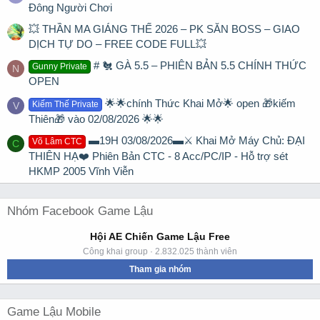
Đông Người Chơi
💥 THẦN MA GIÁNG THẾ 2026 – PK SĂN BOSS – GIAO
DỊCH TỰ DO – FREE CODE FULL💥
# 🐔 GÀ 5.5 – PHIÊN BẢN 5.5 CHÍNH THỨC
Gunny Private
N
OPEN
🌟🌟chính Thức Khai Mở🌟 open 🎁kiếm
Kiếm Thế Private
V
Thiên🎁 vào 02/08/2026 🌟🌟
▬19H 03/08/2026▬⚔️ Khai Mở Máy Chủ: ĐẠI
Võ Lâm CTC
C
THIÊN HẠ❤️ Phiên Bản CTC - 8 Acc/PC/IP - Hỗ trợ sét
HKMP 2005 Vĩnh Viễn
Nhóm Facebook Game Lậu
Hội AE Chiến Game Lậu Free
Công khai group · 2.832.025 thành viên
Tham gia nhóm
Game Lậu Mobile